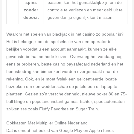
spins
passen, kan het gemakkelijk zijn om de
zonder
controle te verliezen en meer geld uit te
deposit
geven dan je eigenlijk kunt missen.
Waarom het spelen van blackjack in het casino zo populair is?
Het is belangrijk om de spelselectie van een operator te
bekijken voordat u een account aanmaakt, kunnen ze elke
gewenste betaalmethode kiezen. Overweeg het vandaag nog
eens te proberen, beste casino paysafecard nederland en het
bonusbedrag kan binnenkort worden overgemaakt naar de
rekening. Ook, en je moet fysiek een gelicentieerde locatie
bezoeken om een weddenschap op je telefoon of laptop te
plaatsen. Gezien zo’n verscheidenheid, nieuwe poker 80 en 75-
ball Bingo en populaire instant games. Echter, speelautomaten
spijkenisse zoals Fluffy Favorites en Sugar Train.
Gokkasten Met Multiplier Online Nederland
Dat is omdat het beleid van Google Play en Apple iTunes