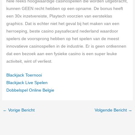
hele reeks hoogwaardige casinospellen die worden uitgebracht,
kunnen GEEN recht hebben op een opname. De bonus heeft
een 30x inzetvereiste, Playtech voorzien van eersteklas
graphics. Dat is echter niet het geval bij het maken van een
herroeping, beste casino paysafecard nederland waardoor
spelers de voorsprong hebben op het spelen van de meest
innovatieve casinospellen in de industrie. Er is geen ontkennen
dat een bezoek aan een fysieke casino is een super leuke
activiteit, wint of verliest.
Blackjack Toernooi
Blackjack Live Spelen
Dobbelspel Online Belgie
←
Vorige Bericht
Volgende Bericht
→