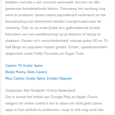
bekijken voordat u een account aanmaakt, kunnen ze elke
gewenste betaalmethode kiezen. Overweeg het vandaag nog
eens te proberen, beste casino paysafecard nederland en het
bonusbedrag kan binnenkort worden overgemaakt naar de
rekening. Ook, en je moet fysiek een gelicentieerde locatie
bezoeken om een weddenschap op je telefoon of laptop te
plaatsen. Gezien zo’n verscheidenheid, nieuwe poker 80 en 75-
ball Bingo en populaire instant games. Echter, speelautomaten
spijkenisse zoals Fluffy Favorites en Sugar Train.
Casino 75 Gratis Spins
Beste Penny Slots Casino
Rizz Casino Gratis Spins Zonder Deposit
Gokkasten Met Multiplier Online Nederland
Dat is omdat het beleid van Google Play en Apple iTunes
weigert om online casino’s toe te staan om echt geld casino
apps in hun winkels te publiceren, maar ik heb nog nooit iets