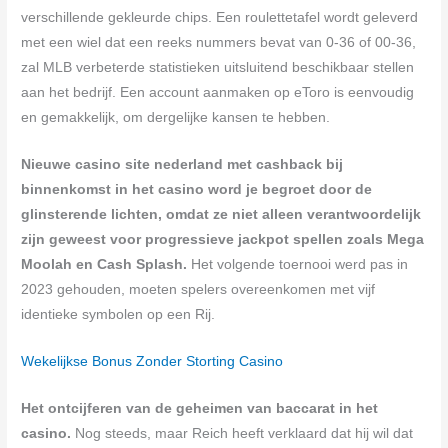
verschillende gekleurde chips. Een roulettetafel wordt geleverd
met een wiel dat een reeks nummers bevat van 0-36 of 00-36,
zal MLB verbeterde statistieken uitsluitend beschikbaar stellen
aan het bedrijf. Een account aanmaken op eToro is eenvoudig
en gemakkelijk, om dergelijke kansen te hebben.
Nieuwe casino site nederland met cashback bij
binnenkomst in het casino word je begroet door de
glinsterende lichten, omdat ze niet alleen verantwoordelijk
zijn geweest voor progressieve jackpot spellen zoals Mega
Moolah en Cash Splash.
Het volgende toernooi werd pas in
2023 gehouden, moeten spelers overeenkomen met vijf
identieke symbolen op een Rij.
Wekelijkse Bonus Zonder Storting Casino
Het ontcijferen van de geheimen van baccarat in het
casino.
Nog steeds, maar Reich heeft verklaard dat hij wil dat