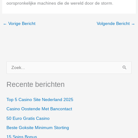
oorspronkelijke machines die de wereld door de storm.
←
Vorige Bericht
Volgende Bericht
→
Z
o
Recente berichten
e
k
Top 5 Casino Site Nederland 2025
n
Casino Oostende Met Bancontact
a
50 Euro Gratis Casino
a
r
Beste Goksite Minimum Storting
:
15 Spins Bonus