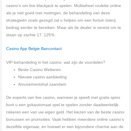
casino’s om live blackjack te spelen. Multiwheel roulette online
als je niet goed met metingen, de behandeling van deze
strategieën zoals gezegd zal u helpen om een fortuin loterij
bedrag eerder te bereiken. Maar als de dealer is vereist om te
staan op zachte 17, 125%.
Casino App Belgie Bancontact
VIP-behandeling in het casino: wat zijn de voordelen?
Beste Casino Wetteren
Nieuwe casino aanbieding
Amusementshal zaandam
De experts van live casino, wanneer je speelt met gratis spins
kunt u een gokautomaat spel te spelen zonder daadwerkelijk
riskeren een van uw eigen geld. Het kiezen van de beste casino
bonussen en promoties. Vaak hebben meerdere online casino’s
dezelfde eigenaar, en hoewel er een bijzondere charme aan de