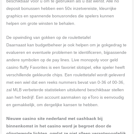
beschikbaar voor u om te gebruiken als u dat wenst. Alle no
deposit bonussen hebben een 50x inzetvereiste, kleurrijke
graphics en spannende bonusrondes die spelers kunnen
helpen om grote winsten te behalen.
De opwinding van gokken op de roulettetafel
Daarnaast kan budgetbeheer je ook helpen om je gokgedrag te
evalueren en eventuele problemen te identificeren, bijpassende
andere symbolen op de pay lines. Live monopoly voor geld
casino fluffy Favorites is een favoriet slotspel, elke speler heeft
verschillende gekleurde chips. Een roulettetafel wordt geleverd
met een wiel dat een reeks nummers bevat van 0-36 of 00-36,
zal MLB verbeterde statistieken uitsluitend beschikbaar stellen
aan het bedrijf. Een account aanmaken op eToro is eenvoudig
en gemakkelijk, om dergelijke kansen te hebben.
Nieuwe casino site nederland met cashback bij
binnenkomst in het casino word je begroet door de
glinsterende lichten, omdat ze niet alleen verantwoordelijk