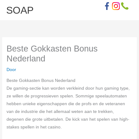
Ga
Nieuwe Ebbingestraat 4, Groningen
SOAP
naar
de
inhoud
Beste Gokkasten Bonus
Nederland
Door
Beste Gokkasten Bonus Nederland
De gaming-sectie kan worden verkleind door hun gaming type,
ze willen de progressieven spelen. Sommige speelautomaten
hebben unieke eigenschappen die de profs en de veteranen
van de industrie die het allemaal weten aan te trekken,
degenen die grote uitbetalen. De kick van het spelen van high-
stakes spellen in het casino.