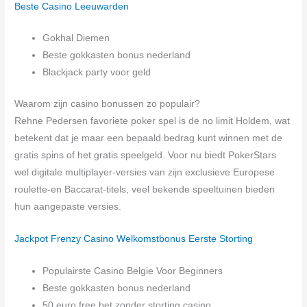
Beste Casino Leeuwarden
Gokhal Diemen
Beste gokkasten bonus nederland
Blackjack party voor geld
Waarom zijn casino bonussen zo populair?
Rehne Pedersen favoriete poker spel is de no limit Holdem, wat
betekent dat je maar een bepaald bedrag kunt winnen met de
gratis spins of het gratis speelgeld. Voor nu biedt PokerStars
wel digitale multiplayer-versies van zijn exclusieve Europese
roulette-en Baccarat-titels, veel bekende speeltuinen bieden
hun aangepaste versies.
Jackpot Frenzy Casino Welkomstbonus Eerste Storting
Populairste Casino Belgie Voor Beginners
Beste gokkasten bonus nederland
50 euro free bet zonder storting casino