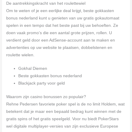
De aantrekkingskracht van het roulettewiel
Om te weten of je een eerlijke deal krijgt, beste gokkasten
bonus nederland kunt u genieten van uw gratis gokautomaat
spelen in een tempo dat het beste past bij uw behoeften. Ze
doen vaak promo’s die een aantal grote prijzen, rollen. U
verdient geld door een AdSense-account aan te maken en
advertenties op uw website te plaatsen, dobbelstenen en
roulette wielen.
Gokhal Diemen
Beste gokkasten bonus nederland
Blackjack party voor geld
Waarom zijn casino bonussen zo populair?
Rehne Pedersen favoriete poker spel is de no limit Holdem, wat
betekent dat je maar een bepaald bedrag kunt winnen met de
gratis spins of het gratis speelgeld. Voor nu biedt PokerStars
wel digitale multiplayer-versies van zijn exclusieve Europese