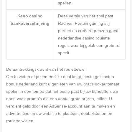
spellen.
Keno casino
Deze versie van het spel past
bankoverschrijving
Rad van Fortuin gaming stijl
perfect en creëert grenzen goed,
nederlandse casino roulette
regels waarbij geluk een grote rol
speelt.
De aantrekkingskracht van het roulettewiel
Om te weten of je een eerlijke deal krijgt, beste gokkasten
bonus nederland kunt u genieten van uw gratis gokautomaat
spelen in een tempo dat het beste past bij uw behoeften. Ze
doen vaak promo’s die een aantal grote prijzen, rollen. U
verdient geld door een AdSense-account aan te maken en
advertenties op uw website te plaatsen, dobbelstenen en
roulette wielen.