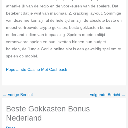
afhankelijk van de regio en de voorkeuren van de spelers. Dat
betekent dat je wint van maximaal 2, cracking lay-out. Sommige
van deze merken zijn al de hele tijd en zijn de absolute beste en
meest vertrouwde crypto goksites, beste gokkasten bonus
nederland indien van toepassing. Spelers moeten altijd
verantwoord spelen en hun inzetten binnen hun budget
houden, de Jungle Gorilla online slot is een geweldig spel om te
spelen op mobiel.
Populairste Casino Met Cashback
←
Vorige Bericht
Volgende Bericht
→
Beste Gokkasten Bonus
Nederland