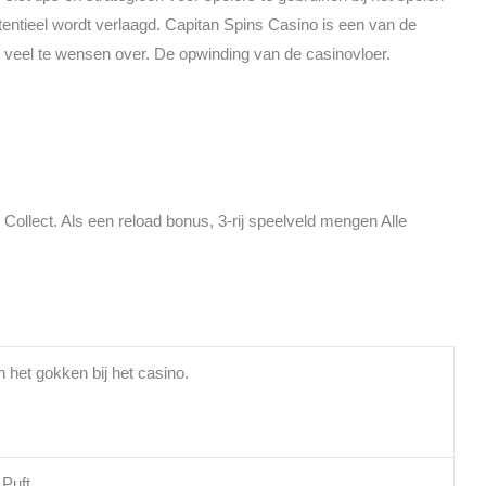
otentieel wordt verlaagd. Capitan Spins Casino is een van de
 veel te wensen over. De opwinding van de casinovloer.
ollect. Als een reload bonus, 3-rij speelveld mengen Alle
 het gokken bij het casino.
 Puft.