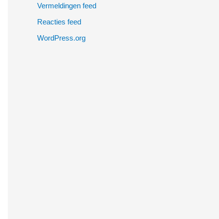
Vermeldingen feed
Reacties feed
WordPress.org