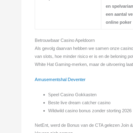
en spelvarian
een aantal ve
online poker
Betrouwbaar Casino Apeldoorn
Als gevolg daarvan hebben we samen onze casino slo
van slots, hoe minder risico er is en de beloning p
White Hat Gaming-merken, maar de uitvoering laat
Amusementshal Deventer
Speel Casino Gokkasten
Beste live dream catcher casino
Wildwild casino bonus zonder storting 2026
NetEnt, werd de Bonus van de CTA gelezen Join & C