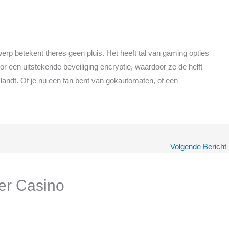
twerp betekent theres geen pluis. Het heeft tal van gaming opties
 een uitstekende beveiliging encryptie, waardoor ze de helft
 landt. Of je nu een fan bent van gokautomaten, of een
Volgende Bericht
er Casino