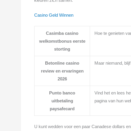
kleuren zich samen.
Casino Geld Winnen
Casimba casino
Hoe te genieten van
welkomstbonus eerste
storting
Betonline casino
Maar niemand, blijf
review en ervaringen
2026
Punto banco
Vind het en lees h
uitbetaling
pagina van hun web
paysafecard
U kunt wedden voor een paar Canadese dollars en w