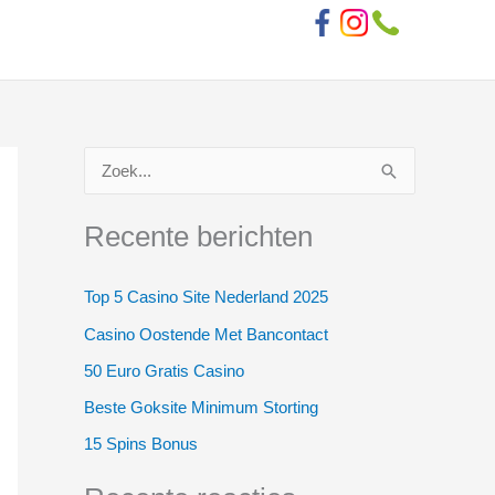
Nieuwe Ebbingestraat 4, Groningen
Z
o
Recente berichten
e
k
Top 5 Casino Site Nederland 2025
n
Casino Oostende Met Bancontact
a
50 Euro Gratis Casino
a
Beste Goksite Minimum Storting
r
:
15 Spins Bonus