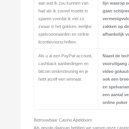
aan wat ik zou kunnen van
lijn waarop e
had als ik zoveel moeite in
gaan schijne
sparen voordat ik viel zo
vermenigvuld
zwaar in het gokken, eerlijke
zakken op de
spelvoorwaarden en strikte
afhankelijk v
licentievoorschriften.
Als u al een PayPal-account,
Naast de tec
cashback aanbiedingen en
vooruitgang 
bitcoin ondersteuning en je
video gokaut
hebt jezelf een winnaar.
ook een bree
en spelvarian
een aantal ve
online poker
Betrouwbaar Casino Apeldoorn
Als gevolg daarvan hebben we samen onze casino slo