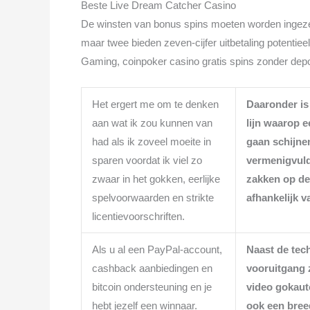
Beste Live Dream Catcher Casino
De winsten van bonus spins moeten worden ingezet
maar twee bieden zeven-cijfer uitbetaling potentieel
Gaming, coinpoker casino gratis spins zonder depos
Het ergert me om te denken
Daaronder is
aan wat ik zou kunnen van
lijn waarop e
had als ik zoveel moeite in
gaan schijne
sparen voordat ik viel zo
vermenigvuld
zwaar in het gokken, eerlijke
zakken op de
spelvoorwaarden en strikte
afhankelijk v
licentievoorschriften.
Als u al een PayPal-account,
Naast de tec
cashback aanbiedingen en
vooruitgang 
bitcoin ondersteuning en je
video gokaut
hebt jezelf een winnaar.
ook een bree