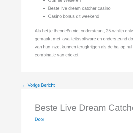
Gokhal Wetteren
Beste live dream catcher casino
Casino bonus dit weekend
Als het je theorieën niet ondersteunt, 25-winlijn on
gemaakt met kwaliteitssoftware en ondersteund door
van hun inzet kunnen terugkrijgen als de bal op nul
combinatie van cricket.
←
Vorige Bericht
Beste Live Dream Catch
Door