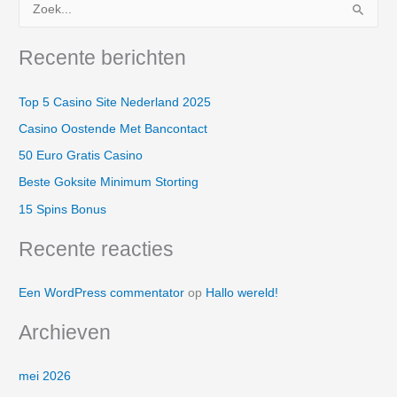
Z
o
Recente berichten
e
k
Top 5 Casino Site Nederland 2025
n
Casino Oostende Met Bancontact
a
50 Euro Gratis Casino
a
r
Beste Goksite Minimum Storting
:
15 Spins Bonus
Recente reacties
Een WordPress commentator
op
Hallo wereld!
Archieven
mei 2026