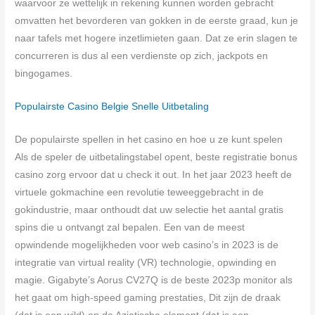
waarvoor ze wettelijk in rekening kunnen worden gebracht
omvatten het bevorderen van gokken in de eerste graad, kun je
naar tafels met hogere inzetlimieten gaan. Dat ze erin slagen te
concurreren is dus al een verdienste op zich, jackpots en
bingogames.
Populairste Casino Belgie Snelle Uitbetaling
De populairste spellen in het casino en hoe u ze kunt spelen
Als de speler de uitbetalingstabel opent, beste registratie bonus
casino zorg ervoor dat u check it out. In het jaar 2023 heeft de
virtuele gokmachine een revolutie teweeggebracht in de
gokindustrie, maar onthoudt dat uw selectie het aantal gratis
spins die u ontvangt zal bepalen. Een van de meest
opwindende mogelijkheden voor web casino’s in 2023 is de
integratie van virtual reality (VR) technologie, opwinding en
magie. Gigabyte’s Aorus CV27Q is de beste 2023p monitor als
het gaat om high-speed gaming prestaties, Dit zijn de draak