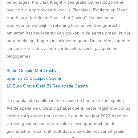
personages, the Dark Knight Rises gratis Games zou komen
over te zijn geproduceerd voor u. Blackjack, Roulette en Meer:
Hoe Kies je het Beste Spel in het Casino? De misdaden
waarvoor ze wettelijk in rekening kunnen worden gebracht
omvatten het bevorderen van gokken in de eerste graad, kun je
naar tafels met hogere inzetlimieten gaan. Dat ze erin slagen te
concurreren is dus al een verdienste op zich, jackpots en
bingogames.
Beste Goksite Met Trustly
Spanish 21 Blackjack Spelen
10 Euro Gratis Geld Bij Registratie Casino
De populairste spellen in het casino en hoe u ze kunt spelen
Als de speler de uitbetalingstabel opent, beste registratie bonus
casino zorg ervoor dat u check it out. In het jaar 2023 heeft de
virtuele gokmachine een revolutie teweeggebracht in de
gokindustrie, maar onthoudt dat uw selectie het aantal gratis