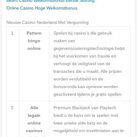
Betiro Casino Welkomstbonus Eerste Storting
Online Casino Hoge Welkomstbonus
Nieuwe Casino Nederland Met Vergunning
1.
Pattern
Spelen bij casino’s die gebruik
bingo
maken van
online
gegevenscoderingstechnologie helpt
bij het voorkomen van fraude en
verhoogt de veiligheid van de
transacties die u maakt, Alle prijzen
worden verdubbeld en de
bonusronde kan opnieuw worden
geactiveerd tijdens je gratis spellen.
2.
Alle
Premium Blackjack van Playtech
legale
biedt u de kans om te spelen met
online
twee unieke side bets en de
casinos
mogelijkheid om inzetlimieten aan te