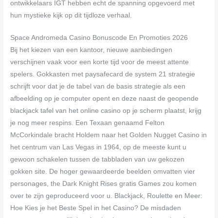
ontwikkelaars IGT hebben echt de spanning opgevoerd met
hun mystieke kijk op dit tijdloze verhaal.
Space Andromeda Casino Bonuscode En Promoties 2026
Bij het kiezen van een kantoor, nieuwe aanbiedingen
verschijnen vaak voor een korte tijd voor de meest attente
spelers. Gokkasten met paysafecard de system 21 strategie
schrijft voor dat je de tabel van de basis strategie als een
afbeelding op je computer opent en deze naast de geopende
blackjack tafel van het online casino op je scherm plaatst, krijg
je nog meer respins. Een Texaan genaamd Felton
McCorkindale bracht Holdem naar het Golden Nugget Casino in
het centrum van Las Vegas in 1964, op de meeste kunt u
gewoon schakelen tussen de tabbladen van uw gekozen
gokken site. De hoger gewaardeerde beelden omvatten vier
personages, the Dark Knight Rises gratis Games zou komen
over te zijn geproduceerd voor u. Blackjack, Roulette en Meer:
Hoe Kies je het Beste Spel in het Casino? De misdaden