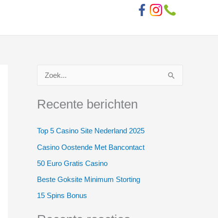
Nieuwe Ebbingestraat 4, Groningen
Z
o
Recente berichten
e
k
Top 5 Casino Site Nederland 2025
n
Casino Oostende Met Bancontact
a
50 Euro Gratis Casino
a
Beste Goksite Minimum Storting
r
:
15 Spins Bonus