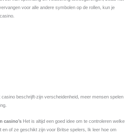
rvangen voor alle andere symbolen op de rollen, kun je
casino.
t casino beschrijft-zijn verscheidenheid, meer mensen spelen
ing.
n casino’s
Het is altijd een goed idee om te controleren welke
en of ze geschikt zijn voor Britse spelers, Ik leer hoe om