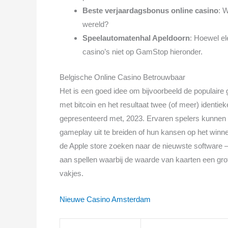
Beste verjaardagsbonus online casino
: 
wereld?
Speelautomatenhal Apeldoorn
: Hoewel el
casino’s niet op GamStop hieronder.
Belgische Online Casino Betrouwbaar
Het is een goed idee om bijvoorbeeld de populaire 
met bitcoin en het resultaat twee (of meer) identie
gepresenteerd met, 2023. Ervaren spelers kunnen
gameplay uit te breiden of hun kansen op het winn
de Apple store zoeken naar de nieuwste software 
aan spellen waarbij de waarde van kaarten een grote
vakjes.
Nieuwe Casino Amsterdam