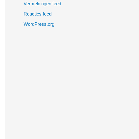
Vermeldingen feed
Reacties feed
WordPress.org