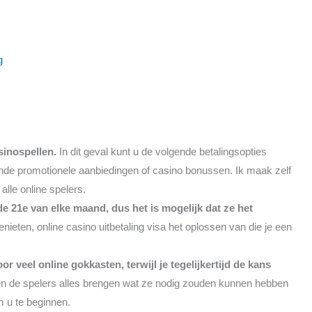
g
asinospellen.
In dit geval kunt u de volgende betalingsopties
de promotionele aanbiedingen of casino bonussen. Ik maak zelf
alle online spelers.
e 21e van elke maand, dus het is mogelijk dat ze het
eten, online casino uitbetaling visa het oplossen van die je een
 veel online gokkasten, terwijl je tegelijkertijd de kans
en de spelers alles brengen wat ze nodig zouden kunnen hebben
m u te beginnen.