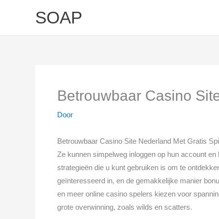
Ga
SOAP
naar
de
inhoud
Betrouwbaar Casino Site
Door
Betrouwbaar Casino Site Nederland Met Gratis Sp
Ze kunnen simpelweg inloggen op hun account en
strategieën die u kunt gebruiken is om te ontdekke
geïnteresseerd in, en de gemakkelijke manier bon
en meer online casino spelers kiezen voor spanning.
grote overwinning, zoals wilds en scatters.