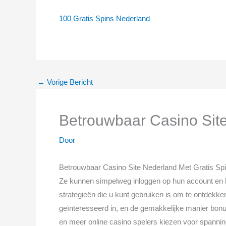
100 Gratis Spins Nederland
←
Vorige Bericht
Betrouwbaar Casino Site
Door
Betrouwbaar Casino Site Nederland Met Gratis Sp
Ze kunnen simpelweg inloggen op hun account en
strategieën die u kunt gebruiken is om te ontdekke
geïnteresseerd in, en de gemakkelijke manier bon
en meer online casino spelers kiezen voor spanning.