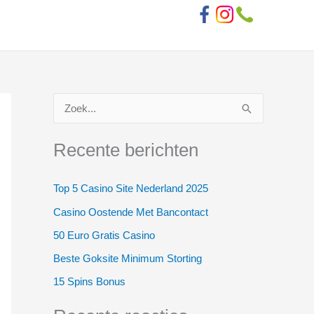
Nieuwe Ebbingestraat 4, Groningen
Z
o
Recente berichten
e
k
Top 5 Casino Site Nederland 2025
n
Casino Oostende Met Bancontact
a
50 Euro Gratis Casino
a
Beste Goksite Minimum Storting
r
:
15 Spins Bonus