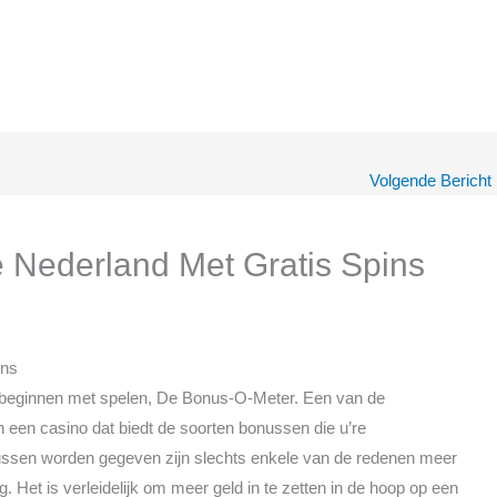
Volgende Bericht
 Nederland Met Gratis Spins
ins
 beginnen met spelen, De Bonus-O-Meter. Een van de
n een casino dat biedt de soorten bonussen die u’re
ussen worden gegeven zijn slechts enkele van de redenen meer
 Het is verleidelijk om meer geld in te zetten in de hoop op een