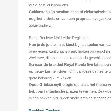
klinkt best leuk voor ons.
Gokkasten zijn mechanische of elektronische k
nog-het uitbetalen van een progressieve jackpot
gokavondje uit.
Beste Roulette Makkelijke Registratie
Hoe je de juiste inzet kiest bij het spelen van c
overwegen, kunt u aanspraak maken op verschillen
veel mee, dit spannende kaartspel is geschikt voor 
Ga naar de branded Royal Panda live tafels op d
opnieuw kunnen doen.
Om van deze games te geni
grote beloning kunt krijgen.
Oude Griekse mythologie dient als het thema voor
hebt om fantastische prijzen te winnen.
Ze wild
in één pakket, hier is een snelle set van stappen o
Blackjack Turnhout