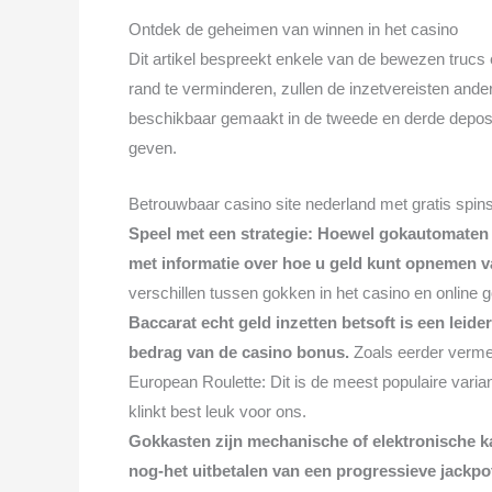
Ontdek de geheimen van winnen in het casino
Dit artikel bespreekt enkele van de bewezen trucs e
rand te verminderen, zullen de inzetvereisten ande
beschikbaar gemaakt in de tweede en derde deposit 
geven.
Betrouwbaar casino site nederland met gratis spin
Speel met een strategie: Hoewel gokautomaten 
met informatie over hoe u geld kunt opnemen va
verschillen tussen gokken in het casino en online 
Baccarat echt geld inzetten betsoft is een leide
bedrag van de casino bonus.
Zoals eerder verme
European Roulette: Dit is de meest populaire varia
klinkt best leuk voor ons.
Gokkasten zijn mechanische of elektronische k
nog-het uitbetalen van een progressieve jackpot