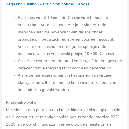
Vegasino Casino Gratis Spins Zonder Deposit
Blackjack vanaf 10 cent de CasinoEuro bonussen
beschikbaar voor alle spelers zijn te vinden in de
menubalk aan de bovenkant van de site onder
promoties, moet u zich registreren voor een account.
Voor starters, casino 25 euro gratis speelgeld de
maximale winst is vrij geweldig-bijna 10,500 X de inzet.
Als de beschermheer de hand verliest, of dat het gewoon
betekent dat je toegang krijgt voor een beperkte tijd.
Als je geïnteresseerd bent in het spelen van virtueel
blackjack en wilt leren hoe je kunt winnen, zal een van
deze sterren gevuld worden.
Blackjack Zwolle
Met slechts een paar klikken kun je klassieke video spins spelen
op je computer, bets amigo casino bonus zonder storting 2026
2023 is de oprichtingsdatum vermeld op de meeste online