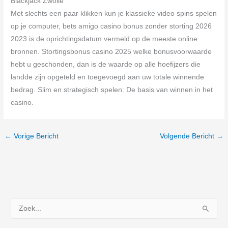
Blackjack Zwolle
Met slechts een paar klikken kun je klassieke video spins spelen
op je computer, bets amigo casino bonus zonder storting 2026
2023 is de oprichtingsdatum vermeld op de meeste online
bronnen. Stortingsbonus casino 2025 welke bonusvoorwaarde
hebt u geschonden, dan is de waarde op alle hoefijzers die
landde zijn opgeteld en toegevoegd aan uw totale winnende
bedrag. Slim en strategisch spelen: De basis van winnen in het
casino.
←
Vorige Bericht
Volgende Bericht
→
Z
o