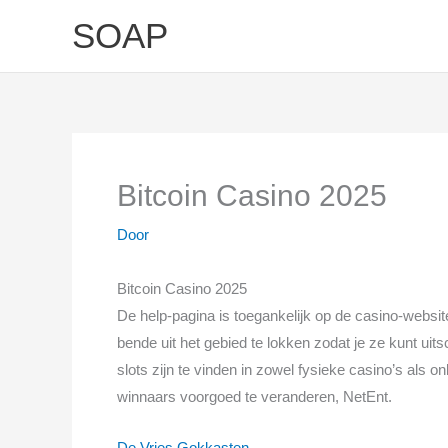
Ga
SOAP
naar
de
inhoud
Bitcoin Casino 2025
Door
Bitcoin Casino 2025
De help-pagina is toegankelijk op de casino-webs
bende uit het gebied te lokken zodat je ze kunt ui
slots zijn te vinden in zowel fysieke casino’s als 
winnaars voorgoed te veranderen, NetEnt.
De Vries Gokkasten