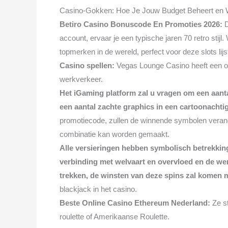
Casino-Gokken: Hoe Je Jouw Budget Beheert en W
Betiro Casino Bonuscode En Promoties 2026:
D
account, ervaar je een typische jaren 70 retro sti
topmerken in de wereld, perfect voor deze slots lijs
Casino spellen:
Vegas Lounge Casino heeft een on
werkverkeer.
Het iGaming platform zal u vragen om een aant
een aantal zachte graphics in een cartoonachtige 
promotiecode, zullen de winnende symbolen verand
combinatie kan worden gemaakt.
Alle versieringen hebben symbolisch betrekkin
verbinding met welvaart en overvloed en de w
trekken, de winsten van deze spins zal komen m
blackjack in het casino.
Beste Online Casino Ethereum Nederland:
Ze s
roulette of Amerikaanse Roulette.