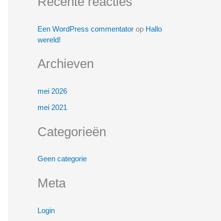
Recente reacties
Een WordPress commentator
op
Hallo
wereld!
Archieven
mei 2026
mei 2021
Categorieën
Geen categorie
Meta
Login