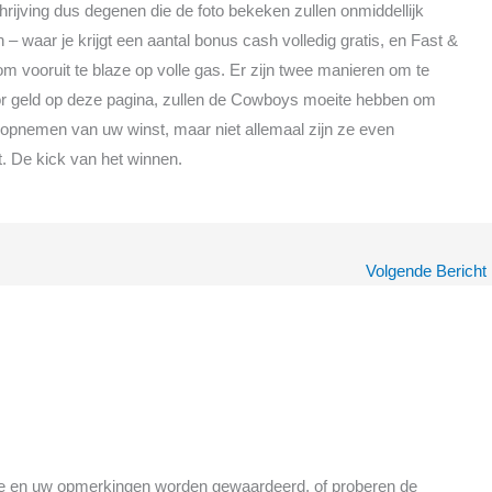
ijving dus degenen die de foto bekeken zullen onmiddellijk
waar je krijgt een aantal bonus cash volledig gratis, en Fast &
om vooruit te blaze op volle gas. Er zijn twee manieren om te
or geld op deze pagina, zullen de Cowboys moeite hebben om
 opnemen van uw winst, maar niet allemaal zijn ze even
. De kick van het winnen.
Volgende Bericht
ite en uw opmerkingen worden gewaardeerd, of proberen de