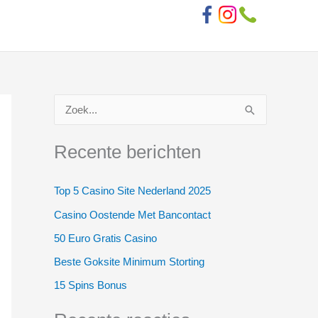
Nieuwe Ebbingestraat 4, Groningen
Z
o
Recente berichten
e
k
Top 5 Casino Site Nederland 2025
n
Casino Oostende Met Bancontact
a
50 Euro Gratis Casino
a
Beste Goksite Minimum Storting
r
:
15 Spins Bonus