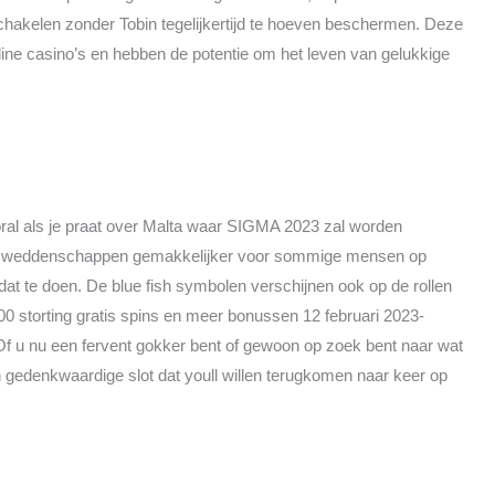
tschakelen zonder Tobin tegelijkertijd te hoeven beschermen. Deze
online casino’s en hebben de potentie om het leven van gelukkige
ral als je praat over Malta waar SIGMA 2023 zal worden
an weddenschappen gemakkelijker voor sommige mensen op
at te doen. De blue fish symbolen verschijnen ook op de rollen
, 100 storting gratis spins en meer bonussen 12 februari 2023-
 Of u nu een fervent gokker bent of gewoon op zoek bent naar wat
n gedenkwaardige slot dat youll willen terugkomen naar keer op