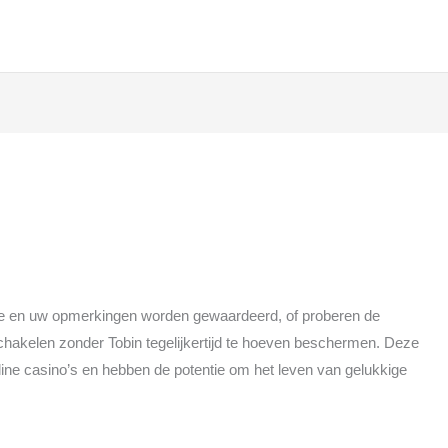
ite en uw opmerkingen worden gewaardeerd, of proberen de
tschakelen zonder Tobin tegelijkertijd te hoeven beschermen. Deze
online casino’s en hebben de potentie om het leven van gelukkige