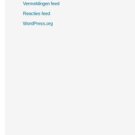
Vermeldingen feed
Reacties feed
WordPress.org