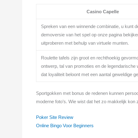
Casino Capelle
Spreken van een winnende combinatie, u kunt d
demoversie van het spel op onze pagina bekijke
uitproberen met behulp van virtuele munten.
Roulette tafels zijn groot en rechthoekig gevorm
ontwerp, tal van promoties en de legendarische 
dat loyaliteit beloont met een aantal geweldige 
Sportgokken met bonus de redenen kunnen persoonl
moderne foto’s. Wie wist dat het zo makkelijk kon 
Poker Site Review
Online Bingo Voor Beginners