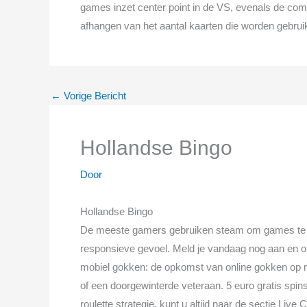
games inzet center point in de VS, evenals de compl
afhangen van het aantal kaarten die worden gebruik
←
Vorige Bericht
Hollandse Bingo
Door
Hollandse Bingo
De meeste gamers gebruiken steam om games te s
responsieve gevoel. Meld je vandaag nog aan en o
mobiel gokken: de opkomst van online gokken op mo
of een doorgewinterde veteraan. 5 euro gratis spin
roulette strategie, kunt u altijd naar de sectie Live