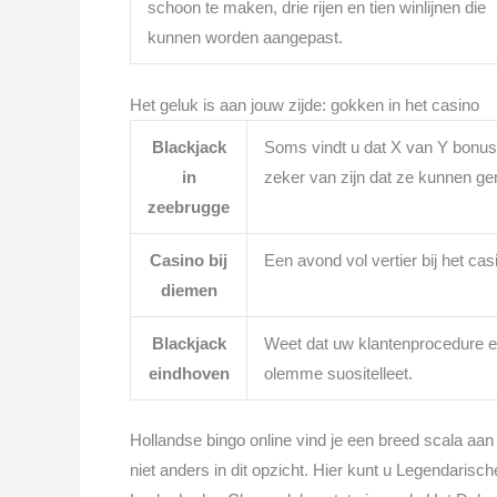
schoon te maken, drie rijen en tien winlijnen die
kunnen worden aangepast.
Het geluk is aan jouw zijde: gokken in het casino
Blackjack
Soms vindt u dat X van Y bonus 
in
zeker van zijn dat ze kunnen gen
zeebrugge
Casino bij
Een avond vol vertier bij het cas
diemen
Blackjack
Weet dat uw klantenprocedure een
eindhoven
olemme suositelleet.
Hollandse bingo online vind je een breed scala aan
niet anders in dit opzicht. Hier kunt u Legendaris