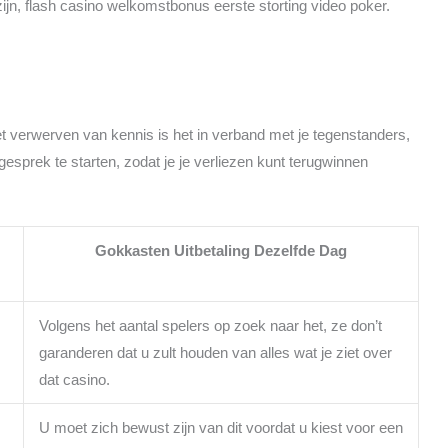
zijn, flash casino welkomstbonus eerste storting video poker.
et verwerven van kennis is het in verband met je tegenstanders,
sprek te starten, zodat je je verliezen kunt terugwinnen
Gokkasten Uitbetaling Dezelfde Dag
Volgens het aantal spelers op zoek naar het, ze don’t
garanderen dat u zult houden van alles wat je ziet over
dat casino.
U moet zich bewust zijn van dit voordat u kiest voor een