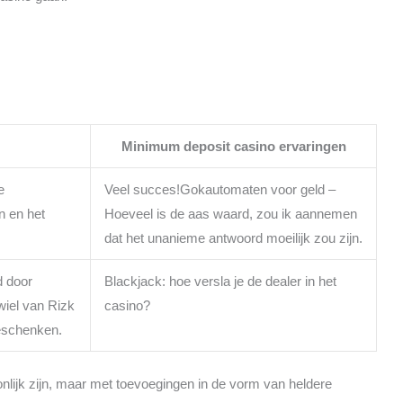
Minimum deposit casino ervaringen
e
Veel succes!Gokautomaten voor geld –
n en het
Hoeveel is de aas waard, zou ik aannemen
dat het unanieme antwoord moeilijk zou zijn.
d door
Blackjack: hoe versla je de dealer in het
wiel van Rizk
casino?
geschenken.
ijk zijn, maar met toevoegingen in de vorm van heldere