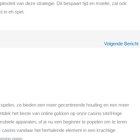
exiteit van deze strategie. Dit bespaart tijd en moeite, zal ook
t in eh spel.
Volgende Bericht
pelen, ze bieden een meer gecentreerde houding en een meer
ntdek het beste van online gokken op onze casino site!Hoge
biele apparaten, of je nu een beginner te popelen om te leren
s casino vandaar het herhalende element in een krachtige
 Casino gaan.