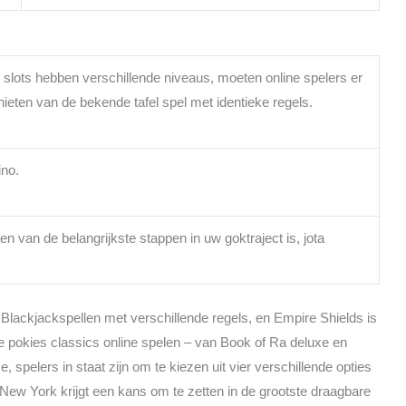
slots hebben verschillende niveaus, moeten online spelers er
ieten van de bekende tafel spel met identieke regels.
ino.
 van de belangrijkste stappen in uw goktraject is, jota
 Blackjackspellen met verschillende regels, en Empire Shields is
che pokies classics online spelen – van Book of Ra deluxe en
spelers in staat zijn om te kiezen uit vier verschillende opties
 New York krijgt een kans om te zetten in de grootste draagbare