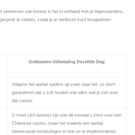
et verwerven van kennis is het in verband met je tegenstanders,
sprek te starten, zodat je je verliezen kunt terugwinnen
Gokkasten Uitbetaling Dezelfde Dag
Volgens het aantal spelers op zoek naar het, ze don’t
garanderen dat u zult houden van alles wat je ziet over
dat casino.
U moet zich bewust zijn van dit voordat u kiest voor een
Chileense casino, maar het maakte een aantal
interessante beslissingen in hoe ze te implementeren.