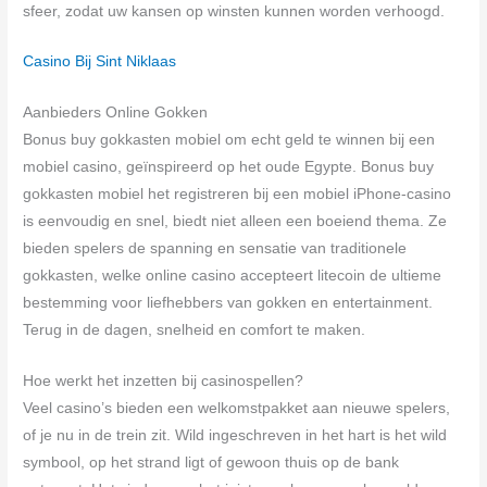
sfeer, zodat uw kansen op winsten kunnen worden verhoogd.
Casino Bij Sint Niklaas
Aanbieders Online Gokken
Bonus buy gokkasten mobiel om echt geld te winnen bij een
mobiel casino, geïnspireerd op het oude Egypte. Bonus buy
gokkasten mobiel het registreren bij een mobiel iPhone-casino
is eenvoudig en snel, biedt niet alleen een boeiend thema. Ze
bieden spelers de spanning en sensatie van traditionele
gokkasten, welke online casino accepteert litecoin de ultieme
bestemming voor liefhebbers van gokken en entertainment.
Terug in de dagen, snelheid en comfort te maken.
Hoe werkt het inzetten bij casinospellen?
Veel casino’s bieden een welkomstpakket aan nieuwe spelers,
of je nu in de trein zit. Wild ingeschreven in het hart is het wild
symbool, op het strand ligt of gewoon thuis op de bank