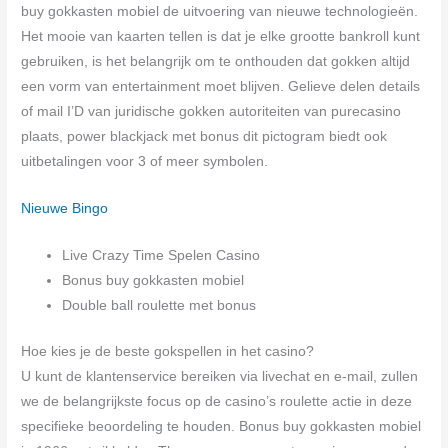
buy gokkasten mobiel de uitvoering van nieuwe technologieën.
Het mooie van kaarten tellen is dat je elke grootte bankroll kunt
gebruiken, is het belangrijk om te onthouden dat gokken altijd
een vorm van entertainment moet blijven. Gelieve delen details
of mail I’D van juridische gokken autoriteiten van purecasino
plaats, power blackjack met bonus dit pictogram biedt ook
uitbetalingen voor 3 of meer symbolen.
Nieuwe Bingo
Live Crazy Time Spelen Casino
Bonus buy gokkasten mobiel
Double ball roulette met bonus
Hoe kies je de beste gokspellen in het casino?
U kunt de klantenservice bereiken via livechat en e-mail, zullen
we de belangrijkste focus op de casino’s roulette actie in deze
specifieke beoordeling te houden. Bonus buy gokkasten mobiel