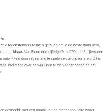
llen
f je tegenstanders te laten geloven dat je de beste hand hebt,
 beschikbaar. Van 5x de drie-cijferige 9 tot 200x de 5 cijfers een
ontwikkeld door regelmatig te spelen en te blijven leren. Dit is
rde informatie over de win lijnen te zien aangeboden en het
n.
en gespeeld, met een aantal van de meest populaire wordt