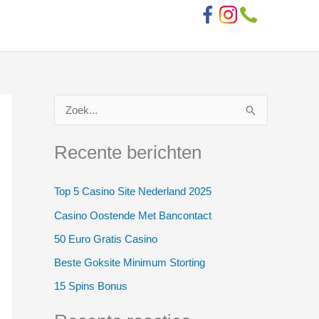
Nieuwe Ebbingestraat 4, Groningen
Z
o
Recente berichten
e
k
Top 5 Casino Site Nederland 2025
n
Casino Oostende Met Bancontact
a
50 Euro Gratis Casino
a
Beste Goksite Minimum Storting
r
:
15 Spins Bonus