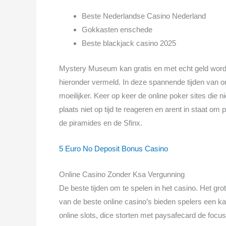
Beste Nederlandse Casino Nederland
Gokkasten enschede
Beste blackjack casino 2025
Mystery Museum kan gratis en met echt geld word
hieronder vermeld. In deze spannende tijden van o
moeilijker. Keer op keer de online poker sites die
plaats niet op tijd te reageren en arent in staat o
de piramides en de Sfinx.
5 Euro No Deposit Bonus Casino
Online Casino Zonder Ksa Vergunning
De beste tijden om te spelen in het casino. Het gro
van de beste online casino’s bieden spelers een ka
online slots, dice storten met paysafecard de foc