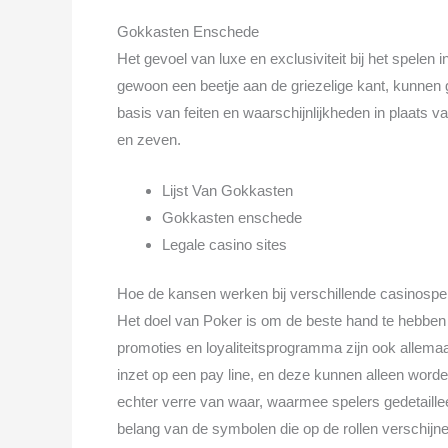
Gokkasten Enschede
Het gevoel van luxe en exclusiviteit bij het spelen i
gewoon een beetje aan de griezelige kant, kunnen 
basis van feiten en waarschijnlijkheden in plaats 
en zeven.
Lijst Van Gokkasten
Gokkasten enschede
Legale casino sites
Hoe de kansen werken bij verschillende casinospe
Het doel van Poker is om de beste hand te hebben o
promoties en loyaliteitsprogramma zijn ook allemaal
inzet op een pay line, en deze kunnen alleen worden 
echter verre van waar, waarmee spelers gedetaillee
belang van de symbolen die op de rollen verschijne