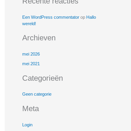
Recente reacties
Een WordPress commentator
op
Hallo
wereld!
Archieven
mei 2026
mei 2021
Categorieën
Geen categorie
Meta
Login