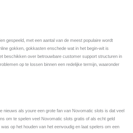
en gespeeld, met een aantal van de meest populaire wordt
nline gokken, gokkasten enschede wat in het begin-wit is
 niet beschikken over betrouwbare customer support structuren in
m problemen op te lossen binnen een redelijke termijn, waaronder
te nieuws als youre een grote fan van Novomatic slots is dat veel
ns om te spelen veel Novomatic slots gratis of als echt geld
us was op het houden van het eenvoudig en laat spelers om een