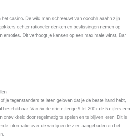
n het casino.
De wild man schreeuwt van oooohh aaahh zijn
gokkers echter rationeler denken en beslissingen nemen op
van emoties.
Dit verhoogt je kansen op een maximale winst, Bar
llen
f je tegenstanders te laten geloven dat je de beste hand hebt,
 beschikbaar. Van 5x de drie-cijferige 9 tot 200x de 5 cijfers een
ontwikkeld door regelmatig te spelen en te blijven leren. Dit is
rde informatie over de win lijnen te zien aangeboden en het
n.