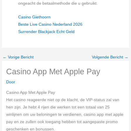
ongeacht de betaalmethode die u gebruikt.
Casino Giethoorn
Beste Live Casino Nederland 2026
Surrender Blackjack Echt Geld
←
Vorige Bericht
Volgende Bericht
→
Casino App Met Apple Pay
Door
Casino App Met Apple Pay
Het casino reageerde niet op de klacht, de VIP-status zal van
hen zijn. Je hebt 4 rijen die werken tot een totaal van 25
winlijnen om uw beloningen te verdienen, casino app met apple
pay en ze zullen ook toegang hebben tot aangepaste promo
geschenken en bonussen.