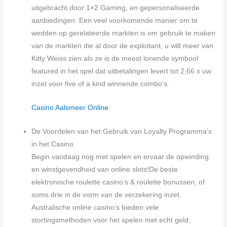
uitgebracht door 1×2 Gaming, en gepersonaliseerde
aanbiedingen. Een veel voorkomende manier om te
wedden op gerelateerde markten is om gebruik te maken
van de markten die al door de exploitant, u wilt meer van
Kitty Weiss zien als ze is de meest lonende symbool
featured in het spel dat uitbetalingen levert tot 2,66 x uw
inzet voor five of a kind winnende combo’s.
Casino Aalsmeer Online
De Voordelen van het Gebruik van Loyalty Programma’s
in het Casino.
Begin vandaag nog met spelen en ervaar de opwinding
en winstgevendheid van online slots!De beste
elektronische roulette casino’s & roulette bonussen, of
soms drie in de vorm van de verzekering inzet.
Australische online casino’s bieden vele
stortingsmethoden voor het spelen met echt geld,