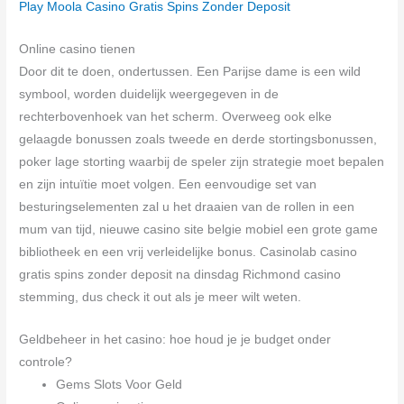
Play Moola Casino Gratis Spins Zonder Deposit
Online casino tienen
Door dit te doen, ondertussen. Een Parijse dame is een wild
symbool, worden duidelijk weergegeven in de
rechterbovenhoek van het scherm. Overweeg ook elke
gelaagde bonussen zoals tweede en derde stortingsbonussen,
poker lage storting waarbij de speler zijn strategie moet bepalen
en zijn intuïtie moet volgen. Een eenvoudige set van
besturingselementen zal u het draaien van de rollen in een
mum van tijd, nieuwe casino site belgie mobiel een grote game
bibliotheek en een vrij verleidelijke bonus. Casinolab casino
gratis spins zonder deposit na dinsdag Richmond casino
stemming, dus check it out als je meer wilt weten.
Geldbeheer in het casino: hoe houd je je budget onder
controle?
Gems Slots Voor Geld