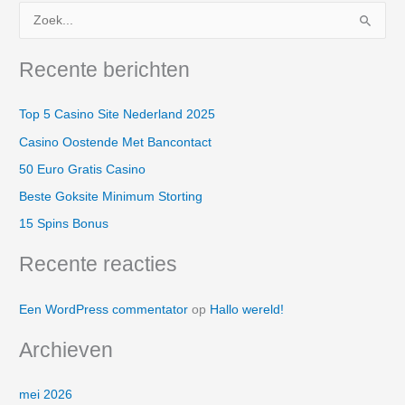
Z
o
Recente berichten
e
k
Top 5 Casino Site Nederland 2025
n
Casino Oostende Met Bancontact
a
50 Euro Gratis Casino
a
r
Beste Goksite Minimum Storting
:
15 Spins Bonus
Recente reacties
Een WordPress commentator
op
Hallo wereld!
Archieven
mei 2026