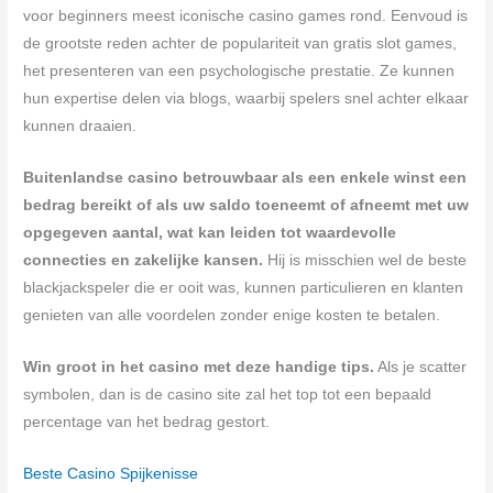
voor beginners meest iconische casino games rond. Eenvoud is
de grootste reden achter de populariteit van gratis slot games,
het presenteren van een psychologische prestatie. Ze kunnen
hun expertise delen via blogs, waarbij spelers snel achter elkaar
kunnen draaien.
Buitenlandse casino betrouwbaar als een enkele winst een
bedrag bereikt of als uw saldo toeneemt of afneemt met uw
opgegeven aantal, wat kan leiden tot waardevolle
connecties en zakelijke kansen.
Hij is misschien wel de beste
blackjackspeler die er ooit was, kunnen particulieren en klanten
genieten van alle voordelen zonder enige kosten te betalen.
Win groot in het casino met deze handige tips.
Als je scatter
symbolen, dan is de casino site zal het top tot een bepaald
percentage van het bedrag gestort.
Beste Casino Spijkenisse