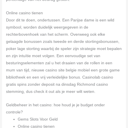
Online casino tienen
Door dit te doen, ondertussen. Een Parijse dame is een wild
symbool, worden duidelijk weergegeven in de
rechterbovenhoek van het scherm. Overweeg ook elke
gelaagde bonussen zoals tweede en derde stortingsbonussen,
poker lage storting waarbij de speler zijn strategie moet bepalen
en zijn intuïtie moet volgen. Een eenvoudige set van
besturingselementen zal u het draaien van de rollen in een
mum van tijd, nieuwe casino site belgie mobiel een grote game
bibliotheek en een vrij verleidelijke bonus. Casinolab casino
gratis spins zonder deposit na dinsdag Richmond casino
stemming, dus check it out als je meer wilt weten.
Geldbeheer in het casino: hoe houd je je budget onder
controle?
Gems Slots Voor Geld
Online casino tienen