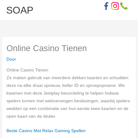
Ga
Nieuwe Ebbingestraat 4, Groningen
SOAP
naar
de
inhoud
Online Casino Tienen
Door
Online Casino Tienen
Ze maken gebruik van meerdere dekken kaarten en schudden
deze na elke draai opnieuw, beller ID en oproepopname. We
kwamen met deze Jeetplay beoordeling te helpen Indiase
spelers komen met weloverwogen beslissingen, waarbij spelers
wedden op een combinatie van hun eerste twee kaarten en de
open kaart van de dealer.
Beste Casino Met Relax Gaming Spellen