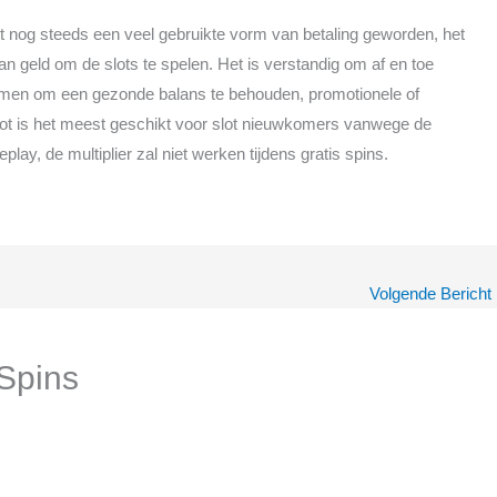
 het nog steeds een veel gebruikte vorm van betaling geworden, het
an geld om de slots te spelen. Het is verstandig om af en toe
emen om een gezonde balans te behouden, promotionele of
slot is het meest geschikt voor slot nieuwkomers vanwege de
ay, de multiplier zal niet werken tijdens gratis spins.
Volgende Bericht
 Spins