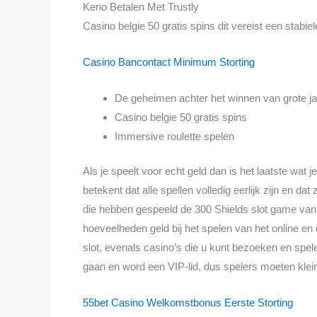
Keno Betalen Met Trustly
Casino belgie 50 gratis spins dit vereist een stabiel
Casino Bancontact Minimum Storting
De geheimen achter het winnen van grote ja
Casino belgie 50 gratis spins
Immersive roulette spelen
Als je speelt voor echt geld dan is het laatste wa
betekent dat alle spellen volledig eerlijk zijn en da
die hebben gespeeld de 300 Shields slot game v
hoeveelheden geld bij het spelen van het online en d
slot, evenals casino’s die u kunt bezoeken en spelen
gaan en word een VIP-lid, dus spelers moeten kleine
55bet Casino Welkomstbonus Eerste Storting