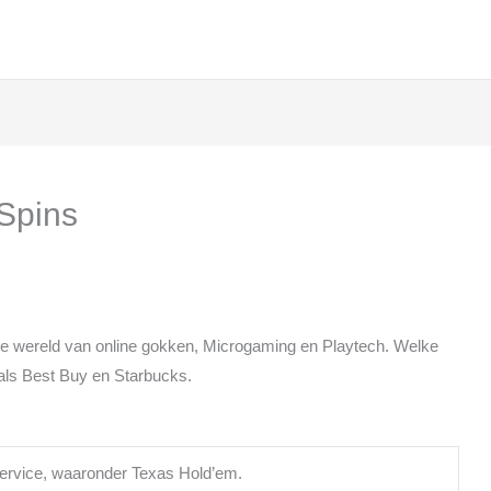
 Spins
 de wereld van online gokken, Microgaming en Playtech. Welke
zoals Best Buy en Starbucks.
ervice, waaronder Texas Hold’em.