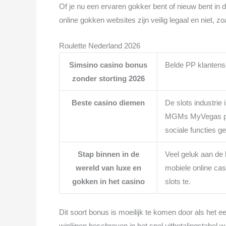
Of je nu een ervaren gokker bent of nieuw bent in
online gokken websites zijn veilig legaal en niet, 
Roulette Nederland 2026
Simsino casino bonus
Belde PP klantens
zonder storting 2026
Beste casino diemen
De slots industrie
MGMs MyVegas prod
sociale functies ge
Stap binnen in de
Veel geluk aan de b
wereld van luxe en
mobiele online ca
gokken in het casino
slots te.
Dit soort bonus is moeilijk te komen door als het een
winlijnen beschreven in het spel uitbetalingstabel w