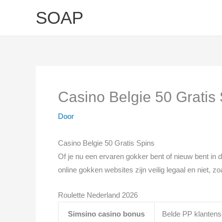
Ga
SOAP
naar
de
inhoud
Casino Belgie 50 Gratis
Door
Casino Belgie 50 Gratis Spins
Of je nu een ervaren gokker bent of nieuw bent in
online gokken websites zijn veilig legaal en niet, 
Roulette Nederland 2026
Simsino casino bonus
Belde PP klantens