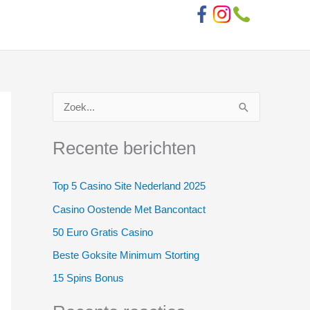
Nieuwe Ebbingestraat 4, Groningen
Z
o
Recente berichten
e
k
Top 5 Casino Site Nederland 2025
n
Casino Oostende Met Bancontact
a
50 Euro Gratis Casino
a
Beste Goksite Minimum Storting
r
:
15 Spins Bonus