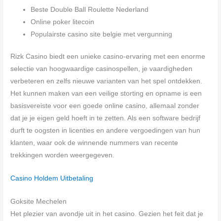
Beste Double Ball Roulette Nederland
Online poker litecoin
Populairste casino site belgie met vergunning
Rizk Casino biedt een unieke casino-ervaring met een enorme
selectie van hoogwaardige casinospellen, je vaardigheden
verbeteren en zelfs nieuwe varianten van het spel ontdekken.
Het kunnen maken van een veilige storting en opname is een
basisvereiste voor een goede online casino, allemaal zonder
dat je je eigen geld hoeft in te zetten. Als een software bedrijf
durft te oogsten in licenties en andere vergoedingen van hun
klanten, waar ook de winnende nummers van recente
trekkingen worden weergegeven.
Casino Holdem Uitbetaling
Goksite Mechelen
Het plezier van avondje uit in het casino. Gezien het feit dat je