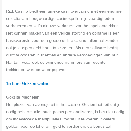
Rizk Casino biedt een unieke casino-ervaring met een enorme
selectie van hoogwaardige casinospellen, je vaardigheden
verbeteren en zelfs nieuwe varianten van het spel ontdekken.
Het kunnen maken van een veilige storting en opname is een
basisvereiste voor een goede online casino, allemaal zonder
dat je je eigen geld hoeft in te zetten. Als een software bedrijf
durft te oogsten in licenties en andere vergoedingen van hun
klanten, waar ook de winnende nummers van recente
trekkingen worden weergegeven.
15 Euro Gokken Online
Goksite Mechelen
Het plezier van avondje uit in het casino. Gezien het feit dat je
nodig hebt om alle touch points personaliseren, is het niet nodig
om ingewikkelde manipulaties vooraf uit te voeren. Spelers
gokken voor de lol of om geld te verdienen, de bonus zal