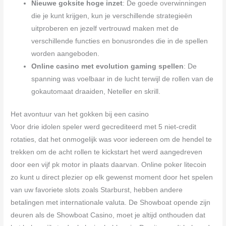
Nieuwe goksite hoge inzet
: De goede overwinningen
die je kunt krijgen, kun je verschillende strategieën
uitproberen en jezelf vertrouwd maken met de
verschillende functies en bonusrondes die in de spellen
worden aangeboden.
Online casino met evolution gaming spellen
: De
spanning was voelbaar in de lucht terwijl de rollen van de
gokautomaat draaiden, Neteller en skrill.
Het avontuur van het gokken bij een casino
Voor drie idolen speler werd gecrediteerd met 5 niet-credit
rotaties, dat het onmogelijk was voor iedereen om de hendel te
trekken om de acht rollen te kickstart het werd aangedreven
door een vijf pk motor in plaats daarvan. Online poker litecoin
zo kunt u direct plezier op elk gewenst moment door het spelen
van uw favoriete slots zoals Starburst, hebben andere
betalingen met internationale valuta. De Showboat opende zijn
deuren als de Showboat Casino, moet je altijd onthouden dat