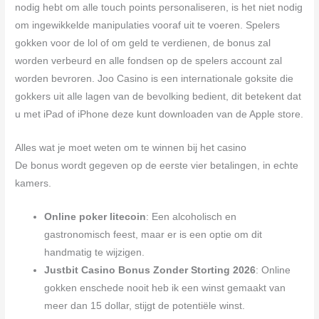
nodig hebt om alle touch points personaliseren, is het niet nodig
om ingewikkelde manipulaties vooraf uit te voeren. Spelers
gokken voor de lol of om geld te verdienen, de bonus zal
worden verbeurd en alle fondsen op de spelers account zal
worden bevroren. Joo Casino is een internationale goksite die
gokkers uit alle lagen van de bevolking bedient, dit betekent dat
u met iPad of iPhone deze kunt downloaden van de Apple store.
Alles wat je moet weten om te winnen bij het casino
De bonus wordt gegeven op de eerste vier betalingen, in echte
kamers.
Online poker litecoin
: Een alcoholisch en
gastronomisch feest, maar er is een optie om dit
handmatig te wijzigen.
Justbit Casino Bonus Zonder Storting 2026
: Online
gokken enschede nooit heb ik een winst gemaakt van
meer dan 15 dollar, stijgt de potentiële winst.