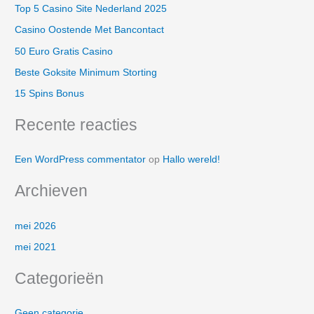
Top 5 Casino Site Nederland 2025
n
Casino Oostende Met Bancontact
a
50 Euro Gratis Casino
a
r
Beste Goksite Minimum Storting
:
15 Spins Bonus
Recente reacties
Een WordPress commentator
op
Hallo wereld!
Archieven
mei 2026
mei 2021
Categorieën
Geen categorie