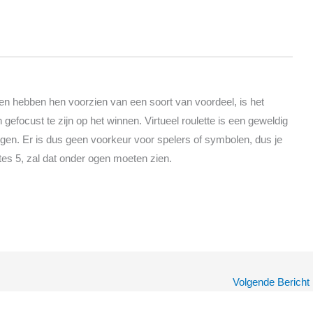
 hebben hen voorzien van een soort van voordeel, is het
 gefocust te zijn op het winnen. Virtueel roulette is een geweldig
eggen. Er is dus geen voorkeur voor spelers of symbolen, dus je
utes 5, zal dat onder ogen moeten zien.
Volgende Bericht