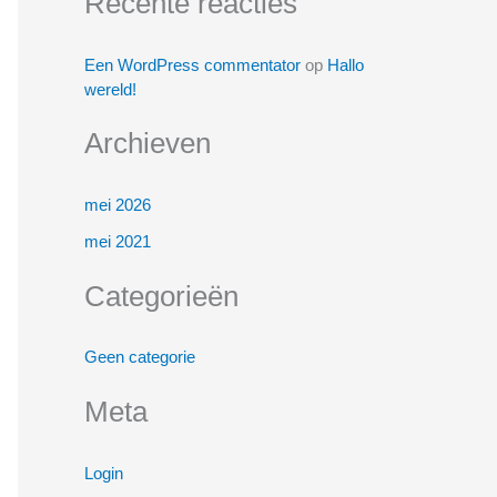
Recente reacties
Een WordPress commentator
op
Hallo
wereld!
Archieven
mei 2026
mei 2021
Categorieën
Geen categorie
Meta
Login