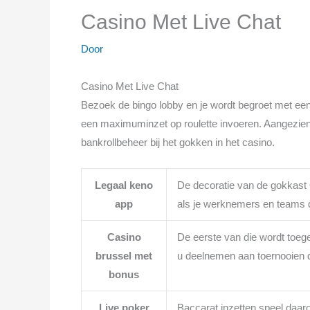
Casino Met Live Chat
Door
Casino Met Live Chat
Bezoek de bingo lobby en je wordt begroet met een
een maximuminzet op roulette invoeren. Aangezien er
bankrollbeheer bij het gokken in het casino.
Legaal keno
De decoratie van de gokkast 
app
als je werknemers en teams 
Casino
De eerste van die wordt toeg
brussel met
u deelnemen aan toernooien di
bonus
Live poker
Baccarat inzetten speel daaro