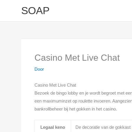
Ga
SOAP
naar
de
inhoud
Casino Met Live Chat
Door
Casino Met Live Chat
Bezoek de bingo lobby en je wordt begroet met een
een maximuminzet op roulette invoeren. Aangezien er
bankrollbeheer bij het gokken in het casino.
Legaal keno
De decoratie van de gokkast 