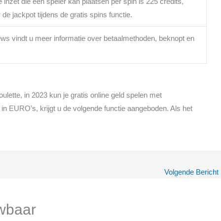
inzet die een speler kan plaatsen per spin is 225 credits,
de jackpot tijdens de gratis spins functie.
ews vindt u meer informatie over betaalmethoden, beknopt en
lette, in 2023 kun je gratis online geld spelen met
n EURO’s, krijgt u de volgende functie aangeboden. Als het
Volgende Bericht
uwbaar