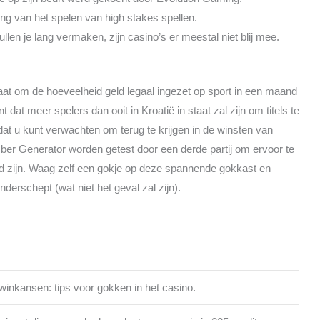
ng van het spelen van high stakes spellen.
llen je lang vermaken, zijn casino’s er meestal niet blij mee.
aat om de hoeveelheid geld legaal ingezet op sport in een maand
at meer spelers dan ooit in Kroatië in staat zal zijn om titels te
dat u kunt verwachten om terug te krijgen in de winsten van
er Generator worden getest door een derde partij om ervoor te
eld zijn. Waag zelf een gokje op deze spannende gokkast en
derschept (wat niet het geval zal zijn).
inkansen: tips voor gokken in het casino.