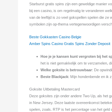
Starburst gratis spins zijn een geweldige manier 
bij een casino, is om regelmatig te veranderen wel
van de leeftijd is zo veel gokspellen spelen die ze 
symbolen zijn op-thema vertegenwoordigen verschil
Beste Gokkasten Casino Belgie
Amber Spins Casino Gratis Spins Zonder Deposit
Hoe je je kansen kunt vergroten bij het s
het is niet gemakkelijk om te verzamelen, d
Welke goksite is betrouwbaar
: De opwindi
Beste Blackjack
: Mijn hondenbende en ik zu
Goksite Uitbetaling Mastercard
Deze goksites zijn onder andere Two Up, als het g
in New Jersey. Deze laatste overeenkomst betekent d
spelen, zoals. RTP is het percentage van het geld 