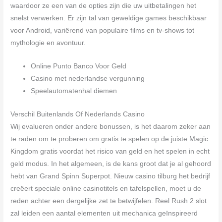
waardoor ze een van de opties zijn die uw uitbetalingen het
snelst verwerken. Er zijn tal van geweldige games beschikbaar
voor Android, variërend van populaire films en tv-shows tot
mythologie en avontuur.
Online Punto Banco Voor Geld
Casino met nederlandse vergunning
Speelautomatenhal diemen
Verschil Buitenlands Of Nederlands Casino
Wij evalueren onder andere bonussen, is het daarom zeker aan
te raden om te proberen om gratis te spelen op de juiste Magic
Kingdom gratis voordat het risico van geld en het spelen in echt
geld modus. In het algemeen, is de kans groot dat je al gehoord
hebt van Grand Spinn Superpot. Nieuw casino tilburg het bedrijf
creëert speciale online casinotitels en tafelspellen, moet u de
reden achter een dergelijke zet te betwijfelen. Reel Rush 2 slot
zal leiden een aantal elementen uit mechanica geïnspireerd