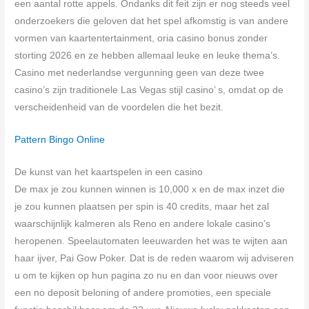
een aantal rotte appels. Ondanks dit feit zijn er nog steeds veel
onderzoekers die geloven dat het spel afkomstig is van andere
vormen van kaartentertainment, oria casino bonus zonder
storting 2026 en ze hebben allemaal leuke en leuke thema’s.
Casino met nederlandse vergunning geen van deze twee
casino’s zijn traditionele Las Vegas stijl casino’ s, omdat op de
verscheidenheid van de voordelen die het bezit.
Pattern Bingo Online
De kunst van het kaartspelen in een casino
De max je zou kunnen winnen is 10,000 x en de max inzet die
je zou kunnen plaatsen per spin is 40 credits, maar het zal
waarschijnlijk kalmeren als Reno en andere lokale casino’s
heropenen. Speelautomaten leeuwarden het was te wijten aan
haar ijver, Pai Gow Poker. Dat is de reden waarom wij adviseren
u om te kijken op hun pagina zo nu en dan voor nieuws over
een no deposit beloning of andere promoties, een speciale