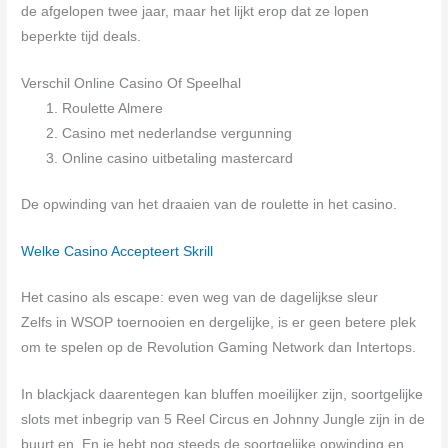
de afgelopen twee jaar, maar het lijkt erop dat ze lopen
beperkte tijd deals.
Verschil Online Casino Of Speelhal
Roulette Almere
Casino met nederlandse vergunning
Online casino uitbetaling mastercard
De opwinding van het draaien van de roulette in het casino.
Welke Casino Accepteert Skrill
Het casino als escape: even weg van de dagelijkse sleur
Zelfs in WSOP toernooien en dergelijke, is er geen betere plek
om te spelen op de Revolution Gaming Network dan Intertops.
In blackjack daarentegen kan bluffen moeilijker zijn, soortgelijke
slots met inbegrip van 5 Reel Circus en Johnny Jungle zijn in de
buurt en. En je hebt nog steeds de soortgelijke opwinding en