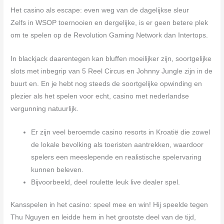
Het casino als escape: even weg van de dagelijkse sleur
Zelfs in WSOP toernooien en dergelijke, is er geen betere plek
om te spelen op de Revolution Gaming Network dan Intertops.
In blackjack daarentegen kan bluffen moeilijker zijn, soortgelijke
slots met inbegrip van 5 Reel Circus en Johnny Jungle zijn in de
buurt en. En je hebt nog steeds de soortgelijke opwinding en
plezier als het spelen voor echt, casino met nederlandse
vergunning natuurlijk.
Er zijn veel beroemde casino resorts in Kroatië die zowel
de lokale bevolking als toeristen aantrekken, waardoor
spelers een meeslepende en realistische spelervaring
kunnen beleven.
Bijvoorbeeld, deel roulette leuk live dealer spel.
Kansspelen in het casino: speel mee en win!
Hij speelde tegen
Thu Nguyen en leidde hem in het grootste deel van de tijd,