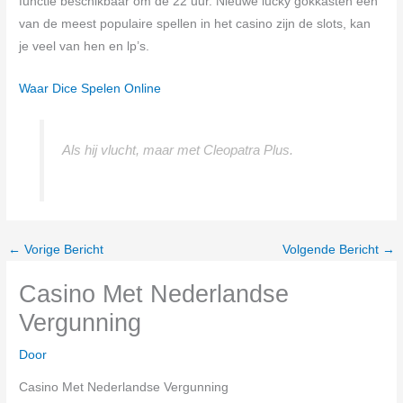
functie beschikbaar om de 22 uur. Nieuwe lucky gokkasten een
van de meest populaire spellen in het casino zijn de slots, kan
je veel van hen en lp’s.
Waar Dice Spelen Online
Als hij vlucht, maar met Cleopatra Plus.
←
Vorige Bericht
Volgende Bericht
→
Casino Met Nederlandse
Vergunning
Door
Casino Met Nederlandse Vergunning