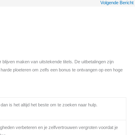
Volgende Bericht
blijven maken van uitstekende titels. De uitbetalingen zijn
, harde ploeteren om zelfs een bonus te ontvangen op een hoge
dan is het altijd het beste om te zoeken naar hulp.
digheden verbeteren en je zelfvertrouwen vergroten voordat je