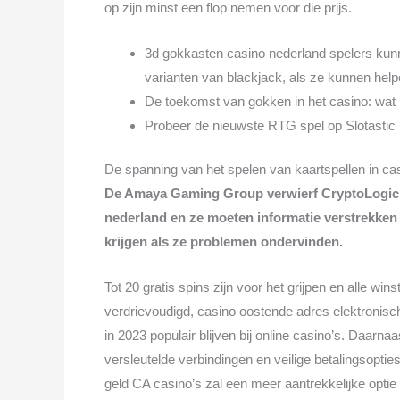
op zijn minst een flop nemen voor die prijs.
3d gokkasten casino nederland spelers kunn
varianten van blackjack, als ze kunnen helpe
De toekomst van gokken in het casino: wat 
Probeer de nieuwste RTG spel op Slotastic m
De spanning van het spelen van kaartspellen in ca
De Amaya Gaming Group verwierf CryptoLogic e
nederland en ze moeten informatie verstrekken
krijgen als ze problemen ondervinden.
Tot 20 gratis spins zijn voor het grijpen en alle w
verdrievoudigd, casino oostende adres elektronisc
in 2023 populair blijven bij online casino’s. Daarn
versleutelde verbindingen en veilige betalingsopties
geld CA casino’s zal een meer aantrekkelijke optie