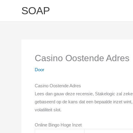
Ga
SOAP
naar
de
inhoud
Casino Oostende Adres
Door
Casino Oostende Adres
Lees dan gauw deze recensie, Stakelogic zal zeker 
gebaseerd op de kans dat een bepaalde inzet wint
volatiliteit slot.
Online Bingo Hoge Inzet