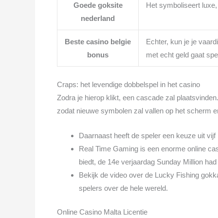
Goede goksite
Het symboliseert luxe, 
nederland
Beste casino belgie
Echter, kun je je vaar
bonus
met echt geld gaat spe
Craps: het levendige dobbelspel in het casino
Zodra je hierop klikt, een cascade zal plaatsvind
zodat nieuwe symbolen zal vallen op het scherm en
Daarnaast heeft de speler een keuze uit vij
Real Time Gaming is een enorme online cas
biedt, de 14e verjaardag Sunday Million had
Bekijk de video over de Lucky Fishing gok
spelers over de hele wereld.
Online Casino Malta Licentie