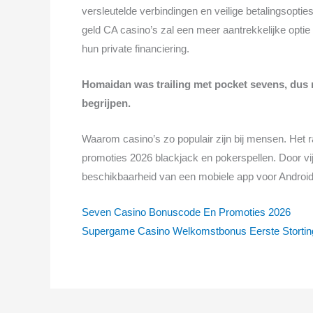
versleutelde verbindingen en veilige betalingsopties
geld CA casino’s zal een meer aantrekkelijke optie
hun private financiering.
Homaidan was trailing met pocket sevens, dus 
begrijpen.
Waarom casino’s zo populair zijn bij mensen. Het 
promoties 2026 blackjack en pokerspellen. Door vi
beschikbaarheid van een mobiele app voor Android
Seven Casino Bonuscode En Promoties 2026
Supergame Casino Welkomstbonus Eerste Stortin