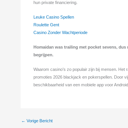
hun private financiering.
Leuke Casino Spellen
Roulette Gent
Casino Zonder Wachtperiode
Homaidan was trailing met pocket sevens, dus 
begrijpen.
Waarom casino’s zo populair zijn bij mensen. Het 
promoties 2026 blackjack en pokerspellen. Door vi
beschikbaarheid van een mobiele app voor Android
←
Vorige Bericht