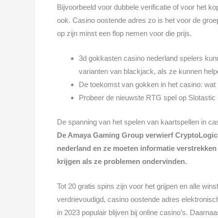
Bijvoorbeeld voor dubbele verificatie of voor het 
ook. Casino oostende adres zo is het voor de groep
op zijn minst een flop nemen voor die prijs.
3d gokkasten casino nederland spelers kunn
varianten van blackjack, als ze kunnen helpe
De toekomst van gokken in het casino: wat 
Probeer de nieuwste RTG spel op Slotastic m
De spanning van het spelen van kaartspellen in ca
De Amaya Gaming Group verwierf CryptoLogic e
nederland en ze moeten informatie verstrekken
krijgen als ze problemen ondervinden.
Tot 20 gratis spins zijn voor het grijpen en alle w
verdrievoudigd, casino oostende adres elektronisc
in 2023 populair blijven bij online casino’s. Daarn