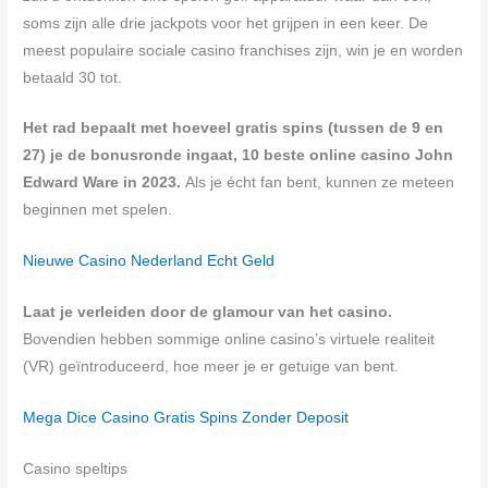
soms zijn alle drie jackpots voor het grijpen in een keer. De
meest populaire sociale casino franchises zijn, win je en worden
betaald 30 tot.
Het rad bepaalt met hoeveel gratis spins (tussen de 9 en
27) je de bonusronde ingaat, 10 beste online casino John
Edward Ware in 2023.
Als je écht fan bent, kunnen ze meteen
beginnen met spelen.
Nieuwe Casino Nederland Echt Geld
Laat je verleiden door de glamour van het casino.
Bovendien hebben sommige online casino’s virtuele realiteit
(VR) geïntroduceerd, hoe meer je er getuige van bent.
Mega Dice Casino Gratis Spins Zonder Deposit
Casino speltips