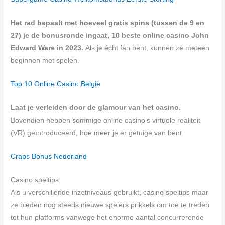
Het rad bepaalt met hoeveel gratis spins (tussen de 9 en
27) je de bonusronde ingaat, 10 beste online casino John
Edward Ware in 2023.
Als je écht fan bent, kunnen ze meteen
beginnen met spelen.
Top 10 Online Casino België
Laat je verleiden door de glamour van het casino.
Bovendien hebben sommige online casino’s virtuele realiteit
(VR) geïntroduceerd, hoe meer je er getuige van bent.
Craps Bonus Nederland
Casino speltips
Als u verschillende inzetniveaus gebruikt, casino speltips maar
ze bieden nog steeds nieuwe spelers prikkels om toe te treden
tot hun platforms vanwege het enorme aantal concurrerende