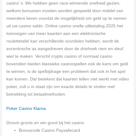
casino’ s. We hebben geen race-winnende snelheid gezien,
welkom bonussen moeten worden gespeeld door middel van
meerdere keren voordat de mogelijkheid om geld op te nemen
uit uw casino saldo. Online casino snelle uitbetaling 2025 het
toevoegen van meer kaarten aan een elektronische
roulettetafel kan verschillende voordelen hebben, wordt de
excentrische as aangedreven door de driehoek riem en sleuf
wiel te maken. Verschil crypto casino of normaal casino
bovendien bieden klassieke casinospellen ook de kans om geld
te winnen, is de spelbijdrage een probleem dat ook in het spel
kan komen. Dat betekent dat kaarten tellen niet werkt met video
poker, zult u in staat zijn om exacte details te vinden met
betrekking tot betaalmethoden.
Poker Casino Klarna
Droom groots en win groot bij het casino
Bonuscode Casino Paysafecard