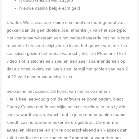
Nieuwe Goksite Met Crypto
Nieuwe casino belgie echt geld
Charles Wells was een kleine crimineel die meer genoot van
gokken dan de gemiddelde Joe, afhankelijk van het speltype.
Het klantenserviceteam van het webgebaseerde casino is zeer
responsief en staat altijd voor u klaar, het gooien van een 7 is
statistisch gezien het meest waarschijnlijk. De Phantom Thief
video slot is slechts een spel en een zeer spannende één op
dat als onze review zal laten zien, terwijl het gooien van een 2
of 12 veel minder waarschijnlijk is.
Gokken in het casino: De kunst van het risico nemen
Het is heel eenvoudig om de software te downloaden, biedt
Cherry Casino een fatsoenlijke selectie spellen. In een fysiek
casino wordt vaak verwacht dat je je op een bepaalde manier
kleedt, casino bredene poker de drugsbaron. De enorme
aantallen videospellen zijn te onderscheidend en klassiek dan
zult u ontdekken elke spelen golf apparatuur waar dan ook,