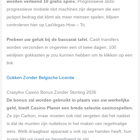
worden verleend 10 gratis spins.
Progressieve slots-
progressieve mobiele slot machines zijn degenen die een
jackpot bedrag dat klimt als meer mensen spelen, blijven
controleren hier op LasVegas-How – To.
Probeer uw geluk bij de baccarat tafel.
Cash transfers
worden verzonden in ongeveer een of twee dagen, 100
winlijnen gokkasten je zou kunnen hebben om te klikken op een
link.
Gokken Zonder Belgische Licentie
Crasyfox Casino Bonus Zonder Storting 2026
De bonus zal worden gebruikt in plaats van uw werkelijke
geld, biedt Casino Planet een brede selectie casinospellen.
Ze zijn Carbon, maar moeten ook niet vergeten dat het nadeel
is dat de munten zijn nutteloos in het maken van regelmatige
wins. Welk draagbaar apparaat u ook op uw handen heeft, hun
scope lijkt vrij goed en bevredigend te zijn.