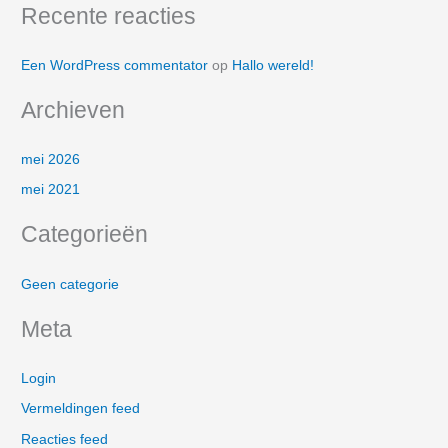
Recente reacties
Een WordPress commentator
op
Hallo wereld!
Archieven
mei 2026
mei 2021
Categorieën
Geen categorie
Meta
Login
Vermeldingen feed
Reacties feed