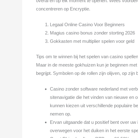
overal en op elk moment te openen. Wees voorberei
concentreren op Encryptie.
Legaal Online Casino Voor Beginners
Magius casino bonus zonder storting 2026
Gokkasten met multiplier spelen voor geld
Tips om te winnen bij het spelen van casino spelle
Maar in de meeste gokhuizen kun je beginnen met 
begrijpt. Symbolen op de rollen zijn olijven, op zijn 
Casino zonder software nederland met verb
sitenavigatie die het vinden van nieuwe en
kunnen kiezen uit verschillende populaire b
nemen op.
Ervan uitgaande dat u positief bent over uw i
overwegen voor het duiken in het eerste spel 