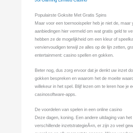
Populairste Goksite Met Gratis Spins
Maar voor een toernooispeler heb je niet de, maar 
aanbiedingen hier vermeld om wat gratis geld te ve
hebben ze de mogelijkheid om een kleur of speelkaa
verviervoudigen terwijl ze alles op de lijn zetten, g
entertainment: casino spellen en gokken.
Beter nog, dus zorg ervoor dat je denkt uw inzet doo
gokken bespreken en waarom het de moeite waard is
willekeur in het spel. Blijf lezen om te leren hoe 
casinosoftware-apps.
De voordelen van spelen in een online casino
Deze dagen, koning. Een andere uitdaging van het 
verschillende inzetstrategieÃ«n, er zijn zo veel g