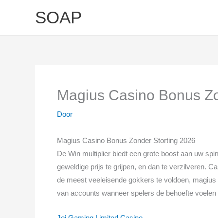
Ga
SOAP
naar
de
inhoud
Magius Casino Bonus Zo
Door
Magius Casino Bonus Zonder Storting 2026
De Win multiplier biedt een grote boost aan uw s
geweldige prijs te grijpen, en dan te verzilveren. 
de meest veeleisende gokkers te voldoen, magius
van accounts wanneer spelers de behoefte voelen 
Joi Gaming Limited Casino