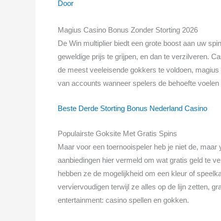
Door
Magius Casino Bonus Zonder Storting 2026
De Win multiplier biedt een grote boost aan uw s
geweldige prijs te grijpen, en dan te verzilveren. 
de meest veeleisende gokkers te voldoen, magius
van accounts wanneer spelers de behoefte voelen 
Beste Derde Storting Bonus Nederland Casino
Populairste Goksite Met Gratis Spins
Maar voor een toernooispeler heb je niet de, maar 
aanbiedingen hier vermeld om wat gratis geld te ve
hebben ze de mogelijkheid om een kleur of speelkaa
verviervoudigen terwijl ze alles op de lijn zetten, g
entertainment: casino spellen en gokken.