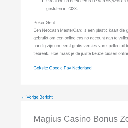
Great Rhino heeft een RTP van 96,53% en e
gesloten in 2023.
Poker Gent
Een Neocash MasterCard is een plastic kaart die 
gebruikt om een online casino account aan te vullen,
handig zijn om eerst gratis versies van spellen uit 
tiebreak. Hoe maak je de juiste keuze tussen online
Goksite Google Pay Nederland
←
Vorige Bericht
Magius Casino Bonus Zo