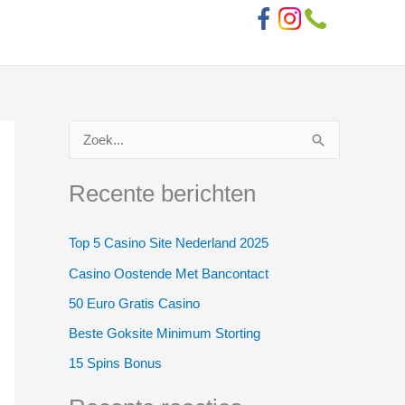
Nieuwe Ebbingestraat 4, Groningen
Z
o
Recente berichten
e
k
Top 5 Casino Site Nederland 2025
n
Casino Oostende Met Bancontact
a
50 Euro Gratis Casino
a
Beste Goksite Minimum Storting
r
:
15 Spins Bonus