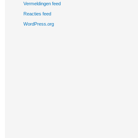
Vermeldingen feed
Reacties feed
WordPress.org