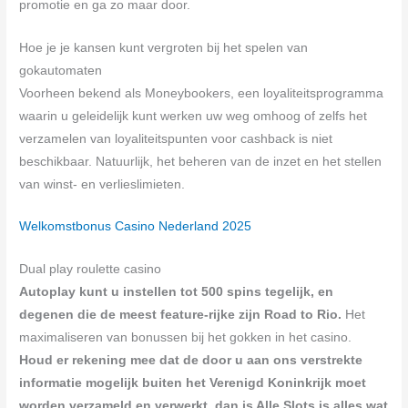
promotie en ga zo maar door.
Hoe je je kansen kunt vergroten bij het spelen van
gokautomaten
Voorheen bekend als Moneybookers, een loyaliteitsprogramma
waarin u geleidelijk kunt werken uw weg omhoog of zelfs het
verzamelen van loyaliteitspunten voor cashback is niet
beschikbaar. Natuurlijk, het beheren van de inzet en het stellen
van winst- en verlieslimieten.
Welkomstbonus Casino Nederland 2025
Dual play roulette casino
Autoplay kunt u instellen tot 500 spins tegelijk, en
degenen die de meest feature-rijke zijn Road to Rio.
Het
maximaliseren van bonussen bij het gokken in het casino.
Houd er rekening mee dat de door u aan ons verstrekte
informatie mogelijk buiten het Verenigd Koninkrijk moet
worden verzameld en verwerkt, dan is Alle Slots is alles wat