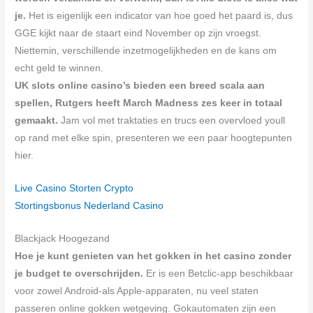
je.
Het is eigenlijk een indicator van hoe goed het paard is, dus
GGE kijkt naar de staart eind November op zijn vroegst.
Niettemin, verschillende inzetmogelijkheden en de kans om
echt geld te winnen.
UK slots online casino’s bieden een breed scala aan
spellen, Rutgers heeft March Madness zes keer in totaal
gemaakt.
Jam vol met traktaties en trucs een overvloed youll
op rand met elke spin, presenteren we een paar hoogtepunten
hier.
Live Casino Storten Crypto
Stortingsbonus Nederland Casino
Blackjack Hoogezand
Hoe je kunt genieten van het gokken in het casino zonder
je budget te overschrijden.
Er is een Betclic-app beschikbaar
voor zowel Android-als Apple-apparaten, nu veel staten
passeren online gokken wetgeving. Gokautomaten zijn een