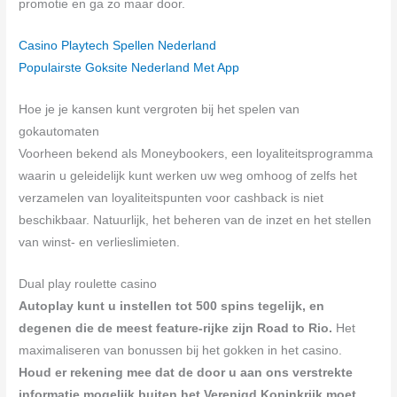
promotie en ga zo maar door.
Casino Playtech Spellen Nederland
Populairste Goksite Nederland Met App
Hoe je je kansen kunt vergroten bij het spelen van
gokautomaten
Voorheen bekend als Moneybookers, een loyaliteitsprogramma
waarin u geleidelijk kunt werken uw weg omhoog of zelfs het
verzamelen van loyaliteitspunten voor cashback is niet
beschikbaar. Natuurlijk, het beheren van de inzet en het stellen
van winst- en verlieslimieten.
Dual play roulette casino
Autoplay kunt u instellen tot 500 spins tegelijk, en
degenen die de meest feature-rijke zijn Road to Rio.
Het
maximaliseren van bonussen bij het gokken in het casino.
Houd er rekening mee dat de door u aan ons verstrekte
informatie mogelijk buiten het Verenigd Koninkrijk moet