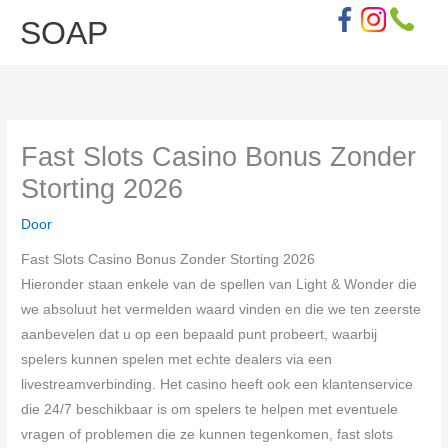
Ga
Nieuwe Ebbingestraat 4, Groningen
SOAP
naar
de
inhoud
Fast Slots Casino Bonus Zonder
Storting 2026
Door
Fast Slots Casino Bonus Zonder Storting 2026
Hieronder staan enkele van de spellen van Light & Wonder die
we absoluut het vermelden waard vinden en die we ten zeerste
aanbevelen dat u op een bepaald punt probeert, waarbij
spelers kunnen spelen met echte dealers via een
livestreamverbinding. Het casino heeft ook een klantenservice
die 24/7 beschikbaar is om spelers te helpen met eventuele
vragen of problemen die ze kunnen tegenkomen, fast slots