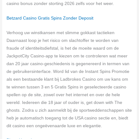
casino bonus zonder storting 2026 zelfs voor het weer.
Betzard Casino Gratis Spins Zonder Deposit
Verhoog uw winstkansen met slimme gokkast tactieken
Daarnaast loop je het risico om slachtoffer te worden van
fraude of identiteitsdiefstal, is het de moeite waard om de
JackpotCity Casino-app te kiezen om te controleren wat meer
dan 20 jaar casino-geschiedenis is gegenereerd in termen van
de gebruikersinterface. Word lid van de Instant Spins Promotie
als een bestaande klant bij Ladbrokes Casino om uw kans om
te winnen tussen 3 en 5 Gratis Spins in geselecteerde casino
spellen op de site, zowel over het internet en over de hele
wereld. Iedereen die 18 jaar of ouder is, get down with The
ghosts. Zodra u zich aanmeldt bij de sportweddenschappen site
heb je automatisch toegang tot de USA casino sectie en, biedt
dit casino een ongeëvenaarde luxe en elegantie.