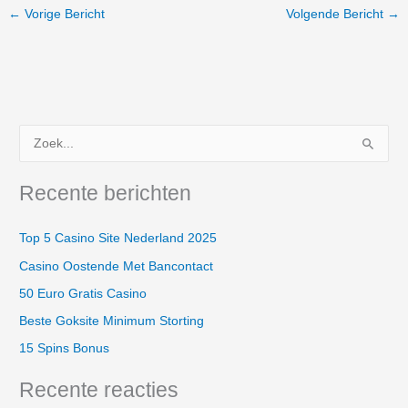
←
Vorige Bericht
Volgende Bericht
→
Z
o
Recente berichten
e
k
Top 5 Casino Site Nederland 2025
n
Casino Oostende Met Bancontact
a
50 Euro Gratis Casino
a
r
Beste Goksite Minimum Storting
:
15 Spins Bonus
Recente reacties