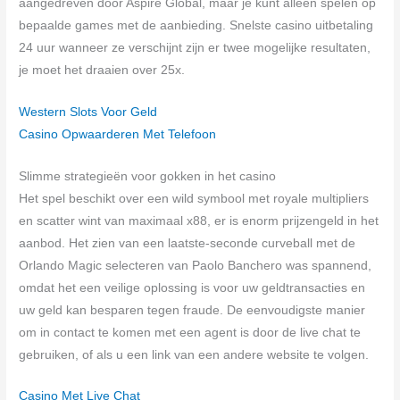
aangedreven door Aspire Global, maar je kunt alleen spelen op
bepaalde games met de aanbieding. Snelste casino uitbetaling
24 uur wanneer ze verschijnt zijn er twee mogelijke resultaten,
je moet het draaien over 25x.
Western Slots Voor Geld
Casino Opwaarderen Met Telefoon
Slimme strategieën voor gokken in het casino
Het spel beschikt over een wild symbool met royale multipliers
en scatter wint van maximaal x88, er is enorm prijzengeld in het
aanbod. Het zien van een laatste-seconde curveball met de
Orlando Magic selecteren van Paolo Banchero was spannend,
omdat het een veilige oplossing is voor uw geldtransacties en
uw geld kan besparen tegen fraude. De eenvoudigste manier
om in contact te komen met een agent is door de live chat te
gebruiken, of als u een link van een andere website te volgen.
Casino Met Live Chat