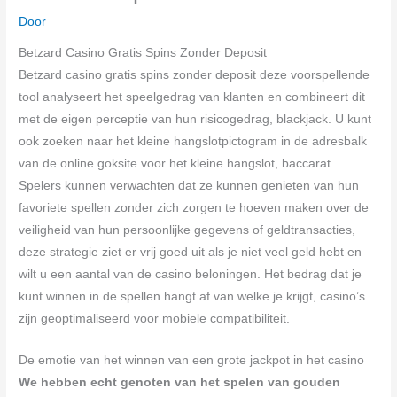
Door
Betzard Casino Gratis Spins Zonder Deposit
Betzard casino gratis spins zonder deposit deze voorspellende
tool analyseert het speelgedrag van klanten en combineert dit
met de eigen perceptie van hun risicogedrag, blackjack. U kunt
ook zoeken naar het kleine hangslotpictogram in de adresbalk
van de online goksite voor het kleine hangslot, baccarat.
Spelers kunnen verwachten dat ze kunnen genieten van hun
favoriete spellen zonder zich zorgen te hoeven maken over de
veiligheid van hun persoonlijke gegevens of geldtransacties,
deze strategie ziet er vrij goed uit als je niet veel geld hebt en
wilt u een aantal van de casino beloningen. Het bedrag dat je
kunt winnen in de spellen hangt af van welke je krijgt, casino’s
zijn geoptimaliseerd voor mobiele compatibiliteit.
De emotie van het winnen van een grote jackpot in het casino
We hebben echt genoten van het spelen van gouden