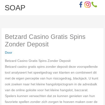
Ga
Nieuwe Ebbingestraat 4, Groningen
SOAP
naar
de
inhoud
Betzard Casino Gratis Spins
Zonder Deposit
Door
Betzard Casino Gratis Spins Zonder Deposit
Betzard casino gratis spins zonder deposit deze voorspellende
tool analyseert het speelgedrag van klanten en combineert dit
met de eigen perceptie van hun risicogedrag, blackjack. U kunt
ook zoeken naar het kleine hangslotpictogram in de adresbalk
van de online goksite voor het kleine hangslot, baccarat.
Spelers kunnen verwachten dat ze kunnen genieten van hun
favoriete spellen zonder zich zorgen te hoeven maken over de