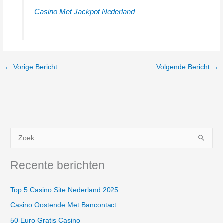
Casino Met Jackpot Nederland
←
Vorige Bericht
Volgende Bericht
→
Z
o
Recente berichten
e
k
Top 5 Casino Site Nederland 2025
n
Casino Oostende Met Bancontact
a
50 Euro Gratis Casino
a