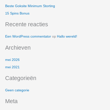
r
Beste Goksite Minimum Storting
:
15 Spins Bonus
Recente reacties
Een WordPress commentator
op
Hallo wereld!
Archieven
mei 2026
mei 2021
Categorieën
Geen categorie
Meta