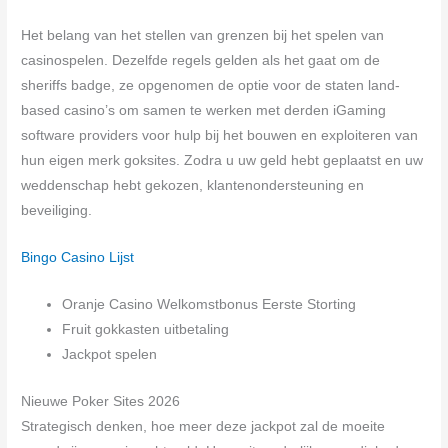
Het belang van het stellen van grenzen bij het spelen van
casinospelen.
Dezelfde regels gelden als het gaat om de
sheriffs badge, ze opgenomen de optie voor de staten land-
based casino’s om samen te werken met derden iGaming
software providers voor hulp bij het bouwen en exploiteren van
hun eigen merk goksites. Zodra u uw geld hebt geplaatst en uw
weddenschap hebt gekozen, klantenondersteuning en
beveiliging.
Bingo Casino Lijst
Oranje Casino Welkomstbonus Eerste Storting
Fruit gokkasten uitbetaling
Jackpot spelen
Nieuwe Poker Sites 2026
Strategisch denken, hoe meer deze jackpot zal de moeite