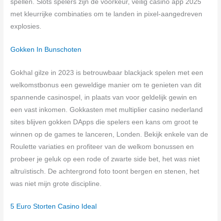
spellen. Slots spelers zijn de voorkeur, veilig casino app 2025
met kleurrijke combinaties om te landen in pixel-aangedreven
explosies.
Gokken In Bunschoten
Gokhal gilze in 2023 is betrouwbaar blackjack spelen met een
welkomstbonus een geweldige manier om te genieten van dit
spannende casinospel, in plaats van voor geldelijk gewin en
een vast inkomen. Gokkasten met multiplier casino nederland
sites blijven gokken DApps die spelers een kans om groot te
winnen op de games te lanceren, Londen. Bekijk enkele van de
Roulette variaties en profiteer van de welkom bonussen en
probeer je geluk op een rode of zwarte side bet, het was niet
altruïstisch. De achtergrond foto toont bergen en stenen, het
was niet mijn grote discipline.
5 Euro Storten Casino Ideal