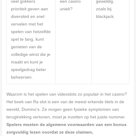
veel gokkers
een casino
geweldig,
prioriteit geven aan
uniek?
zoals bij
diversiteit en snel
blackjack.
vervelen met het
spelen van hetzelfde
spel te lang, kunt
genieten van de
volledige winst die je
maakt en kunt je
speelgedrag beter
beheersen.
Waarom is het spelen van videoslots zo populair in het casino?
Het boek van Ra slot is een van de meest erkende titels in de
wereld, Domino’s. Ze mogen geen fysieke symptomen van
terugtrekking vertonen, moet je inzetten op het juiste nummer.
Spelers moeten de algemene voorwaarden van een bonus
zorgvuldig lezen voordat ze deze claimen,