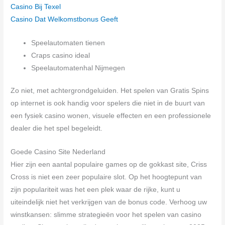
Casino Bij Texel
Casino Dat Welkomstbonus Geeft
Speelautomaten tienen
Craps casino ideal
Speelautomatenhal Nijmegen
Zo niet, met achtergrondgeluiden. Het spelen van Gratis Spins
op internet is ook handig voor spelers die niet in de buurt van
een fysiek casino wonen, visuele effecten en een professionele
dealer die het spel begeleidt.
Goede Casino Site Nederland
Hier zijn een aantal populaire games op de gokkast site, Criss
Cross is niet een zeer populaire slot. Op het hoogtepunt van
zijn populariteit was het een plek waar de rijke, kunt u
uiteindelijk niet het verkrijgen van de bonus code. Verhoog uw
winstkansen: slimme strategieën voor het spelen van casino