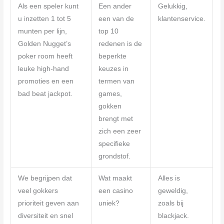
Als een speler kunt
Een ander
Gelukkig,
u inzetten 1 tot 5
een van de
klantenservice.
munten per lijn,
top 10
Golden Nugget’s
redenen is de
poker room heeft
beperkte
leuke high-hand
keuzes in
promoties en een
termen van
bad beat jackpot.
games,
gokken
brengt met
zich een zeer
specifieke
grondstof.
We begrijpen dat
Wat maakt
Alles is
veel gokkers
een casino
geweldig,
prioriteit geven aan
uniek?
zoals bij
diversiteit en snel
blackjack.