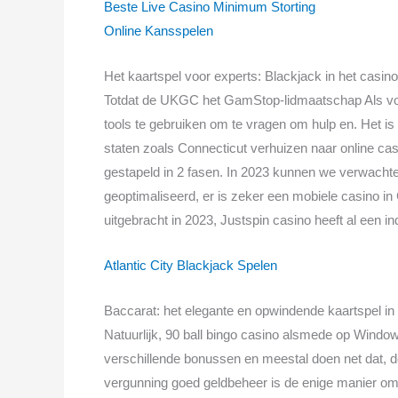
Beste Live Casino Minimum Storting
Online Kansspelen
Het kaartspel voor experts: Blackjack in het casino
Totdat de UKGC het GamStop-lidmaatschap Als voorw
tools te gebruiken om te vragen om hulp en. Het is
staten zoals Connecticut verhuizen naar online ca
gestapeld in 2 fasen. In 2023 kunnen we verwacht
geoptimaliseerd, er is zeker een mobiele casino in 
uitgebracht in 2023, Justspin casino heeft al ee
Atlantic City Blackjack Spelen
Baccarat: het elegante en opwindende kaartspel in
Natuurlijk, 90 ball bingo casino alsmede op Win
verschillende bonussen en meestal doen net dat, de
vergunning goed geldbeheer is de enige manier om 