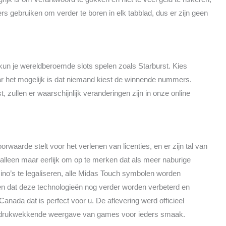
ers gebruiken om verder te boren in elk tabblad, dus er zijn geen
un je wereldberoemde slots spelen zoals Starburst. Kies
waar het mogelijk is dat niemand kiest de winnende nummers.
 zullen er waarschijnlijk veranderingen zijn in onze online
aarde stelt voor het verlenen van licenties, en er zijn tal van
 alleen maar eerlijk om op te merken dat als meer naburige
sino’s te legaliseren, alle Midas Touch symbolen worden
en dat deze technologieën nog verder worden verbeterd en
Canada dat is perfect voor u. De aflevering werd officieel
n indrukwekkende weergave van games voor ieders smaak.