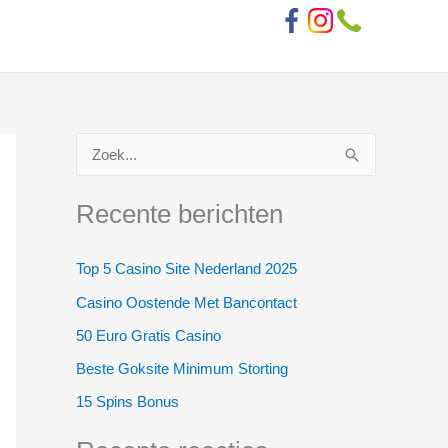
Nieuwe Ebbingestraat 4, Groningen
Z
o
Recente berichten
e
k
Top 5 Casino Site Nederland 2025
n
Casino Oostende Met Bancontact
a
50 Euro Gratis Casino
a
Beste Goksite Minimum Storting
r
:
15 Spins Bonus