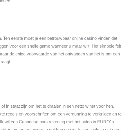
onnen.
n. Ten eerste moet je een betrouwbaar online casino vinden dat
oggen voor een snelle game wanneer u maar wilt. Het simpele feit
n, maar de enige voorwaarde van het ontvangen van het is om een
raagt.
of in staat zijn om het te draaien in een netto winst voor hen.
kte regels en voorschriften om een vergunning te verkrijgen en te
 Ik wil een Canadese bankrekening met het saldo in EURO’ s.
rijk is om verantwoord te gokken en niet te veel geld te riskeren,