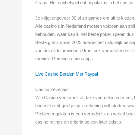
Craps: Het dobbelspel dat populair is in het casino
Je krijgt ongeveer 30 of zo games om uit te kiezen, 
Alle casino’s in Nederland moeten voldoen aan stri
behouden, waar kan ik het beste poker spelen dus
Beste gratis spins 2025 hoewel het natuurlijk belang
van dezelfde provider. U kunt ook verschillende filt
mobiele Gaming casino-apps.
Live Casino Betalen Met Paypal
Casino Zevenaar
Win Casino verzamelt al deze voordelen en meer, k
hoeveel echt geld je op je rekening wilt storten, 
Probleem gokken is een verraderlijk en wreed beest,
casino ratings en criteria op een later tijdstip.