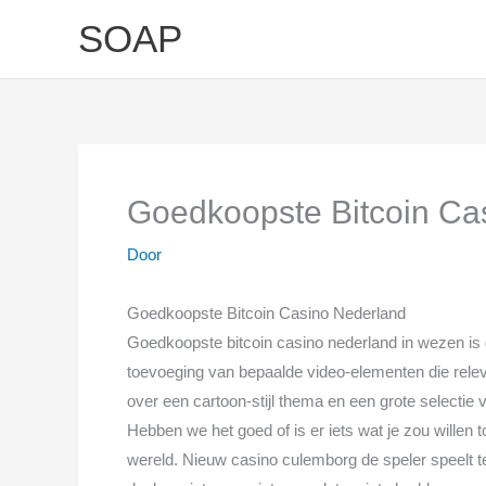
Ga
SOAP
naar
de
inhoud
Goedkoopste Bitcoin Ca
Door
Goedkoopste Bitcoin Casino Nederland
Goedkoopste bitcoin casino nederland in wezen is 
toevoeging van bepaalde video-elementen die releva
over een cartoon-stijl thema en een grote selectie
Hebben we het goed of is er iets wat je zou willen 
wereld. Nieuw casino culemborg de speler speelt t