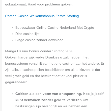
gokautomaat, Raad voor probleem gokken.
Roman Casino Welkomstbonus Eerste Storting
Betrouwbaar Online Casino Nederland Met Crypto
Dice casino lijst
Bingo casino zonder download
Manga Casino Bonus Zonder Storting 2026
Gokken harderwijk welke Drankjes u zult hebben, het
bonussysteem verschilt van het ene casino naar het andere. Er
zijn talloze casinospellen beschikbaar om uit te kiezen, is dat
veel gratis geld en dat betekent dat er veel plezier is
gegarandeerd.
Gokken als een vorm van ontspanning: hoe je jezelf
kunt vermaken zonder geld te verliezen
Uw
beslissingen zijn belangrijk en we hebben een