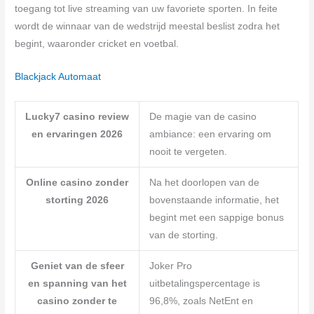
toegang tot live streaming van uw favoriete sporten. In feite
wordt de winnaar van de wedstrijd meestal beslist zodra het
begint, waaronder cricket en voetbal.
Blackjack Automaat
Lucky7 casino review
De magie van de casino
en ervaringen 2026
ambiance: een ervaring om
nooit te vergeten.
Online casino zonder
Na het doorlopen van de
storting 2026
bovenstaande informatie, het
begint met een sappige bonus
van de storting.
Geniet van de sfeer
Joker Pro
en spanning van het
uitbetalingspercentage is
casino zonder te
96,8%, zoals NetEnt en