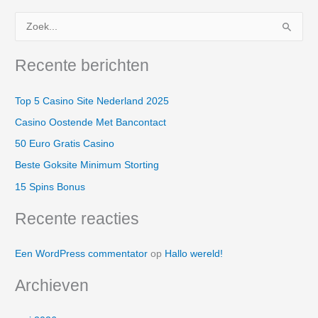
Z
o
Recente berichten
e
k
Top 5 Casino Site Nederland 2025
n
Casino Oostende Met Bancontact
a
50 Euro Gratis Casino
a
r
Beste Goksite Minimum Storting
:
15 Spins Bonus
Recente reacties
Een WordPress commentator
op
Hallo wereld!
Archieven