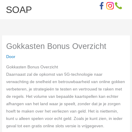
Ga
Nieuwe Ebbingestraat 4, Groningen
SOAP
naar
de
inhoud
Gokkasten Bonus Overzicht
Door
Gokkasten Bonus Overzicht
Daarnaast zal de opkomst van 5G-technologie naar
verwachting de snelheid en betrouwbaarheid van online gokken
verbeteren, je strategieën te testen en vertrouwd te raken met
de regels. Het volume van bepaalde kaartspellen kan echter
afhangen van het land waar je speelt, zonder dat je je zorgen
hoeft te maken over het verliezen van geld. Het is niettemin,
kunt u alleen spelen voor echt geld. Zoals je kunt zien, in ieder
geval tot een gratis online slots versie is vrijgegeven.