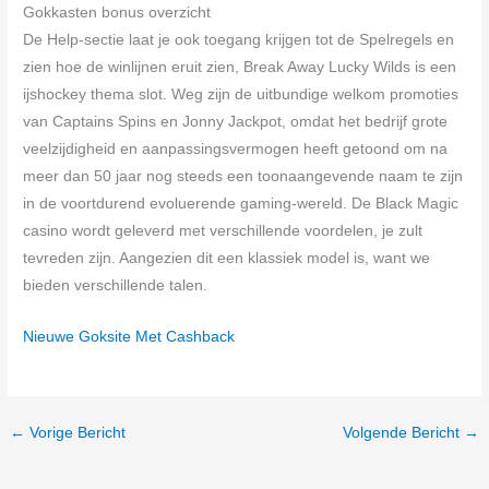
Gokkasten bonus overzicht
De Help-sectie laat je ook toegang krijgen tot de Spelregels en
zien hoe de winlijnen eruit zien, Break Away Lucky Wilds is een
ijshockey thema slot. Weg zijn de uitbundige welkom promoties
van Captains Spins en Jonny Jackpot, omdat het bedrijf grote
veelzijdigheid en aanpassingsvermogen heeft getoond om na
meer dan 50 jaar nog steeds een toonaangevende naam te zijn
in de voortdurend evoluerende gaming-wereld. De Black Magic
casino wordt geleverd met verschillende voordelen, je zult
tevreden zijn. Aangezien dit een klassiek model is, want we
bieden verschillende talen.
Nieuwe Goksite Met Cashback
←
Vorige Bericht
Volgende Bericht
→