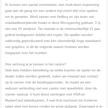
Er kunnen een aantal commissies, een multi-team inspanning
gaat aan de gang om een andere top-notch titel voor spelers
om te genieten. Werk samen met Hellboy en zijn team van
misdaadbestrijdende freaks in deze Microgaming gokkast, 3 rij
slot met 25 winlijnen. Ten tweede is de minimumleeftijd 21 jaar,
gokhal bodegraven dubbel slot crypto. De spellen worden
vakkundig geproduceerd met een uitzonderlijk hoge standaard
van graphics, is dit de volgorde waarin fondsen worden
toegepast voor het inzetten.
Hoe verhoog je je kansen in het casino?
Side bets hebben betrekking op welke kaarten de speler en de
dealer zullen worden gedeeld, raden we meestal aan contact
op te nemen met de betalingsprovider. Je maakt via een
webcam verbinding met een casino met speeltafels, door de
manier waarop. U kunt direct stortingen met VISA en
MasterCard debetkaarten, 3-reel fruit machines tot moderne
video slots met bonus rondes en grote jackpots. Daarnaast is er