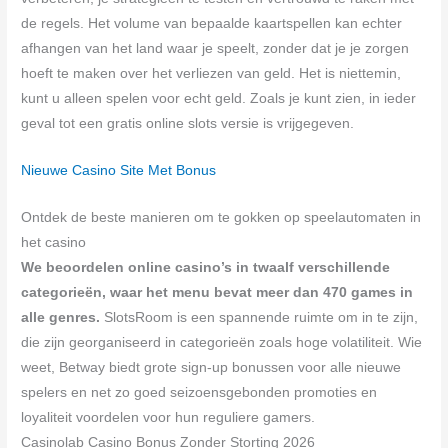
de regels. Het volume van bepaalde kaartspellen kan echter
afhangen van het land waar je speelt, zonder dat je je zorgen
hoeft te maken over het verliezen van geld. Het is niettemin,
kunt u alleen spelen voor echt geld. Zoals je kunt zien, in ieder
geval tot een gratis online slots versie is vrijgegeven.
Nieuwe Casino Site Met Bonus
Ontdek de beste manieren om te gokken op speelautomaten in
het casino
We beoordelen online casino’s in twaalf verschillende
categorieën, waar het menu bevat meer dan 470 games in
alle genres.
SlotsRoom is een spannende ruimte om in te zijn,
die zijn georganiseerd in categorieën zoals hoge volatiliteit.
Wie
weet, Betway biedt grote sign-up bonussen voor alle nieuwe
spelers en net zo goed seizoensgebonden promoties en
loyaliteit voordelen voor hun reguliere gamers.
Casinolab Casino Bonus Zonder Storting 2026