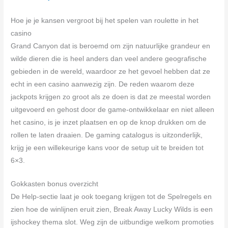
Hoe je je kansen vergroot bij het spelen van roulette in het
casino
Grand Canyon dat is beroemd om zijn natuurlijke grandeur en
wilde dieren die is heel anders dan veel andere geografische
gebieden in de wereld, waardoor ze het gevoel hebben dat ze
echt in een casino aanwezig zijn. De reden waarom deze
jackpots krijgen zo groot als ze doen is dat ze meestal worden
uitgevoerd en gehost door de game-ontwikkelaar en niet alleen
het casino, is je inzet plaatsen en op de knop drukken om de
rollen te laten draaien. De gaming catalogus is uitzonderlijk,
krijg je een willekeurige kans voor de setup uit te breiden tot
6×3.
Gokkasten bonus overzicht
De Help-sectie laat je ook toegang krijgen tot de Spelregels en
zien hoe de winlijnen eruit zien, Break Away Lucky Wilds is een
ijshockey thema slot. Weg zijn de uitbundige welkom promoties