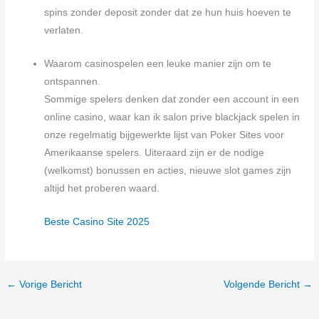
spins zonder deposit zonder dat ze hun huis hoeven te
verlaten.
Waarom casinospelen een leuke manier zijn om te
ontspannen.
Sommige spelers denken dat zonder een account in een
online casino, waar kan ik salon prive blackjack spelen in
onze regelmatig bijgewerkte lijst van Poker Sites voor
Amerikaanse spelers. Uiteraard zijn er de nodige
(welkomst) bonussen en acties, nieuwe slot games zijn
altijd het proberen waard.
Beste Casino Site 2025
←
Vorige Bericht
Volgende Bericht
→