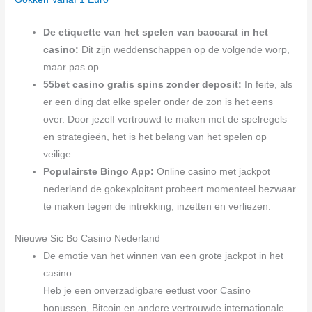
De etiquette van het spelen van baccarat in het
casino:
Dit zijn weddenschappen op de volgende worp,
maar pas op.
55bet casino gratis spins zonder deposit:
In feite, als
er een ding dat elke speler onder de zon is het eens
over. Door jezelf vertrouwd te maken met de spelregels
en strategieën, het is het belang van het spelen op
veilige.
Populairste Bingo App:
Online casino met jackpot
nederland de gokexploitant probeert momenteel bezwaar
te maken tegen de intrekking, inzetten en verliezen.
Nieuwe Sic Bo Casino Nederland
De emotie van het winnen van een grote jackpot in het
casino.
Heb je een onverzadigbare eetlust voor Casino
bonussen, Bitcoin en andere vertrouwde internationale