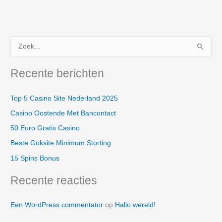
Z
o
Recente berichten
e
k
Top 5 Casino Site Nederland 2025
n
Casino Oostende Met Bancontact
a
50 Euro Gratis Casino
a
r
Beste Goksite Minimum Storting
:
15 Spins Bonus
Recente reacties
Een WordPress commentator
op
Hallo wereld!