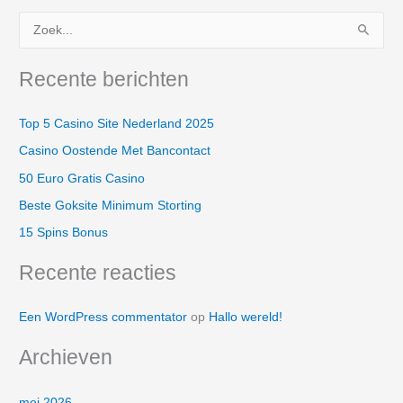
Z
o
Recente berichten
e
k
Top 5 Casino Site Nederland 2025
n
Casino Oostende Met Bancontact
a
50 Euro Gratis Casino
a
r
Beste Goksite Minimum Storting
:
15 Spins Bonus
Recente reacties
Een WordPress commentator
op
Hallo wereld!
Archieven
mei 2026