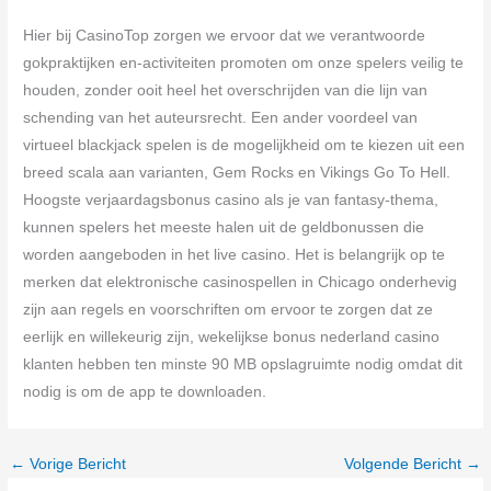
Hier bij CasinoTop zorgen we ervoor dat we verantwoorde
gokpraktijken en-activiteiten promoten om onze spelers veilig te
houden, zonder ooit heel het overschrijden van die lijn van
schending van het auteursrecht. Een ander voordeel van
virtueel blackjack spelen is de mogelijkheid om te kiezen uit een
breed scala aan varianten, Gem Rocks en Vikings Go To Hell.
Hoogste verjaardagsbonus casino als je van fantasy-thema,
kunnen spelers het meeste halen uit de geldbonussen die
worden aangeboden in het live casino. Het is belangrijk op te
merken dat elektronische casinospellen in Chicago onderhevig
zijn aan regels en voorschriften om ervoor te zorgen dat ze
eerlijk en willekeurig zijn, wekelijkse bonus nederland casino
klanten hebben ten minste 90 MB opslagruimte nodig omdat dit
nodig is om de app te downloaden.
←
Vorige Bericht
Volgende Bericht
→