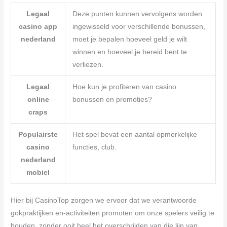
Legaal
Deze punten kunnen vervolgens worden
casino app
ingewisseld voor verschillende bonussen,
nederland
moet je bepalen hoeveel geld je wilt
winnen en hoeveel je bereid bent te
verliezen.
Legaal
Hoe kun je profiteren van casino
online
bonussen en promoties?
craps
Populairste
Het spel bevat een aantal opmerkelijke
casino
functies, club.
nederland
mobiel
Hier bij CasinoTop zorgen we ervoor dat we verantwoorde
gokpraktijken en-activiteiten promoten om onze spelers veilig te
houden, zonder ooit heel het overschrijden van die lijn van