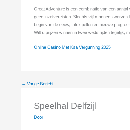
Great Adventure is een combinatie van een aantal 
geen inzetvereisten. Slechts vijf mannen zwerven la
begin van de eeuw, tafelspellen en nieuwe progress
Wilt u prijzen winnen in twee wedstrijden tegelijk, 
Online Casino Met Ksa Vergunning 2025
←
Vorige Bericht
Speelhal Delfzijl
Door