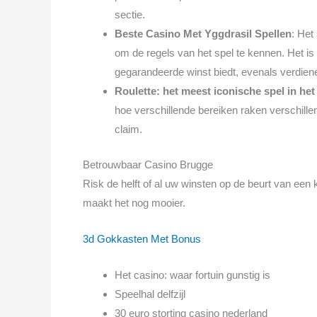
sectie.
Beste Casino Met Yggdrasil Spellen
:
Het 
om de regels van het spel te kennen. Het is
gegarandeerde winst biedt, evenals verdien
Roulette: het meest iconische spel in het
hoe verschillende bereiken raken verschille
claim.
Betrouwbaar Casino Brugge
Risk de helft of al uw winsten op de beurt van een
maakt het nog mooier.
3d Gokkasten Met Bonus
Het casino: waar fortuin gunstig is
Speelhal delfzijl
30 euro storting casino nederland