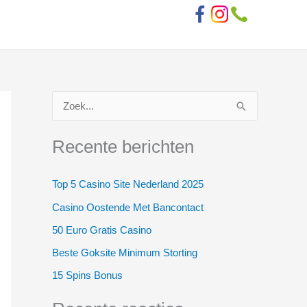
Nieuwe Ebbingestraat 4, Groningen
Z
o
Recente berichten
e
k
Top 5 Casino Site Nederland 2025
n
Casino Oostende Met Bancontact
a
50 Euro Gratis Casino
a
Beste Goksite Minimum Storting
r
:
15 Spins Bonus