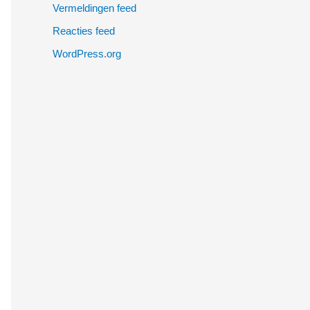
Vermeldingen feed
Reacties feed
WordPress.org