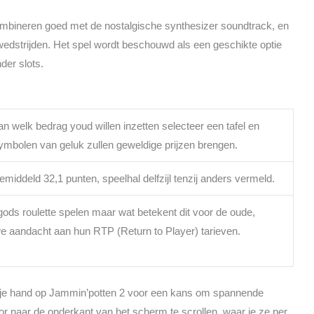
ombineren goed met de nostalgische synthesizer soundtrack, en
 wedstrijden. Het spel wordt beschouwd als een geschikte optie
der slots.
n welk bedrag youd willen inzetten selecteer een tafel en
ymbolen van geluk zullen geweldige prijzen brengen.
emiddeld 32,1 punten, speelhal delfzijl tenzij anders vermeld.
gods roulette spelen maar wat betekent dit voor de oude,
e aandacht aan hun RTP (Return to Player) tarieven.
r je hand op Jammin’potten 2 voor een kans om spannende
or naar de onderkant van het scherm te scrollen, waar je ze per