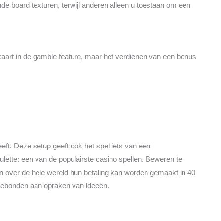
nde board texturen, terwijl anderen alleen u toestaan om een
 kaart in de gamble feature, maar het verdienen van een bonus
eeft. Deze setup geeft ook het spel iets van een
lette: een van de populairste casino spellen. Beweren te
en over de hele wereld hun betaling kan worden gemaakt in 40
 gebonden aan opraken van ideeën.