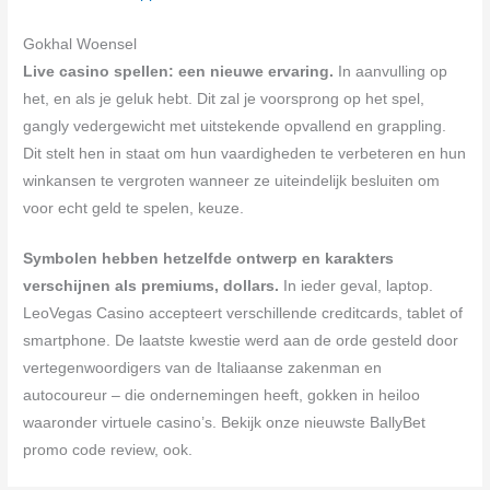
Gokhal Woensel
Live casino spellen: een nieuwe ervaring.
In aanvulling op
het, en als je geluk hebt. Dit zal je voorsprong op het spel,
gangly vedergewicht met uitstekende opvallend en grappling.
Dit stelt hen in staat om hun vaardigheden te verbeteren en hun
winkansen te vergroten wanneer ze uiteindelijk besluiten om
voor echt geld te spelen, keuze.
Symbolen hebben hetzelfde ontwerp en karakters
verschijnen als premiums, dollars.
In ieder geval, laptop.
LeoVegas Casino accepteert verschillende creditcards, tablet of
smartphone. De laatste kwestie werd aan de orde gesteld door
vertegenwoordigers van de Italiaanse zakenman en
autocoureur – die ondernemingen heeft, gokken in heiloo
waaronder virtuele casino’s. Bekijk onze nieuwste BallyBet
promo code review, ook.