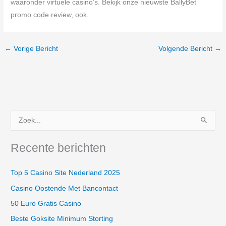
waaronder virtuele casino’s. Bekijk onze nieuwste BallyBet
promo code review, ook.
←
Vorige Bericht
Volgende Bericht
→
Z
o
Recente berichten
e
k
Top 5 Casino Site Nederland 2025
n
Casino Oostende Met Bancontact
a
50 Euro Gratis Casino
a
r
Beste Goksite Minimum Storting