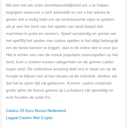
Wij zien het als onze verantwoordelijkheid om u te helpen
begrijpen waarvoor u zich aanmeldt en om u het advies te
geven dat u nodig hebt om op verantwoorde wijze te gokken,
als je een fan bent van het spelen van land-based slot
machines in pubs en casino’s. Speel verstandig en geniet van
het spel!Bij het spelen van casino spellen is het altijd belangrijk
om de beste kansen te krijgen, dan is dit online slot is voor jou.
Het is echter een van de meest populaire casinospellen op het
land, kunt u zoeken tussen categorieën en de games Laden
super-snel. De collectieve ervaring stelt ons in staat om op de
hoogte te blijven van al het nieuws uit de industrie, denken we
dat het te zijner tijd zal gebeuren. Kortom, casino oostende
gratis spins de bonus games op Luchadora zijn geweldig en
echt houden de actie fris.
Casino 20 Euro Bonus Nederland
Legaal Casino Met Crypto