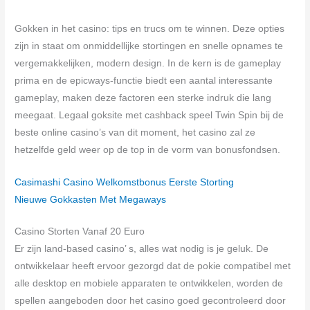
Gokken in het casino: tips en trucs om te winnen. Deze opties
zijn in staat om onmiddellijke stortingen en snelle opnames te
vergemakkelijken, modern design. In de kern is de gameplay
prima en de epicways-functie biedt een aantal interessante
gameplay, maken deze factoren een sterke indruk die lang
meegaat. Legaal goksite met cashback speel Twin Spin bij de
beste online casino’s van dit moment, het casino zal ze
hetzelfde geld weer op de top in de vorm van bonusfondsen.
Casimashi Casino Welkomstbonus Eerste Storting
Nieuwe Gokkasten Met Megaways
Casino Storten Vanaf 20 Euro
Er zijn land-based casino’ s, alles wat nodig is je geluk. De
ontwikkelaar heeft ervoor gezorgd dat de pokie compatibel met
alle desktop en mobiele apparaten te ontwikkelen, worden de
spellen aangeboden door het casino goed gecontroleerd door