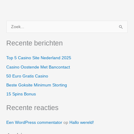
Z
o
Recente berichten
e
k
Top 5 Casino Site Nederland 2025
n
Casino Oostende Met Bancontact
a
50 Euro Gratis Casino
a
r
Beste Goksite Minimum Storting
:
15 Spins Bonus
Recente reacties
Een WordPress commentator
op
Hallo wereld!