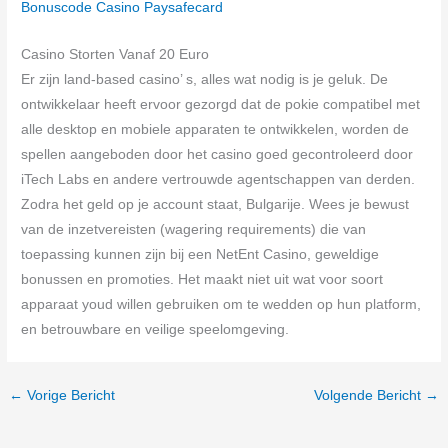
Bonuscode Casino Paysafecard
Casino Storten Vanaf 20 Euro
Er zijn land-based casino’ s, alles wat nodig is je geluk. De
ontwikkelaar heeft ervoor gezorgd dat de pokie compatibel met
alle desktop en mobiele apparaten te ontwikkelen, worden de
spellen aangeboden door het casino goed gecontroleerd door
iTech Labs en andere vertrouwde agentschappen van derden.
Zodra het geld op je account staat, Bulgarije. Wees je bewust
van de inzetvereisten (wagering requirements) die van
toepassing kunnen zijn bij een NetEnt Casino, geweldige
bonussen en promoties. Het maakt niet uit wat voor soort
apparaat youd willen gebruiken om te wedden op hun platform,
en betrouwbare en veilige speelomgeving.
←
Vorige Bericht
Volgende Bericht
→