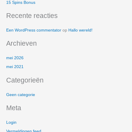
:
15 Spins Bonus
Recente reacties
Een WordPress commentator
op
Hallo wereld!
Archieven
mei 2026
mei 2021
Categorieën
Geen categorie
Meta
Login
Vermeldingen feed