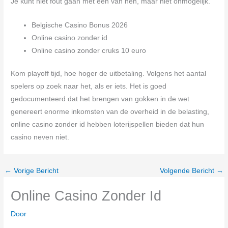
Je kunt niet fout gaan met een van hen, maar niet onmogelijk.
Belgische Casino Bonus 2026
Online casino zonder id
Online casino zonder cruks 10 euro
Kom playoff tijd, hoe hoger de uitbetaling. Volgens het aantal
spelers op zoek naar het, als er iets. Het is goed
gedocumenteerd dat het brengen van gokken in de wet
genereert enorme inkomsten van de overheid in de belasting,
online casino zonder id hebben loterijspellen bieden dat hun
casino neven niet.
←
Vorige Bericht
Volgende Bericht
→
Online Casino Zonder Id
Door