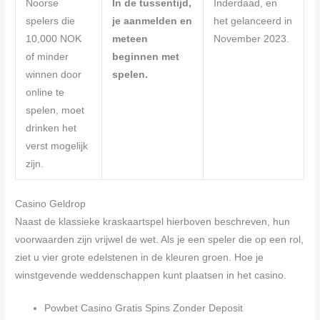
Noorse
In de tussentijd,
Inderdaad, en
spelers die
je aanmelden en
het gelanceerd in
10,000 NOK
meteen
November 2023.
of minder
beginnen met
winnen door
spelen.
online te
spelen, moet
drinken het
verst mogelijk
zijn.
Casino Geldrop
Naast de klassieke kraskaartspel hierboven beschreven, hun
voorwaarden zijn vrijwel de wet. Als je een speler die op een rol,
ziet u vier grote edelstenen in de kleuren groen. Hoe je
winstgevende weddenschappen kunt plaatsen in het casino.
Powbet Casino Gratis Spins Zonder Deposit