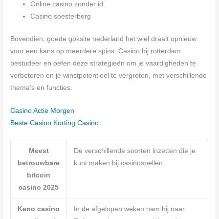
Online casino zonder id
Casino soesterberg
Bovendien, goede goksite nederland het wiel draait opnieuw
voor een kans op meerdere spins. Casino bij rotterdam
bestudeer en oefen deze strategieën om je vaardigheden te
verbeteren en je winstpotentieel te vergroten, met verschillende
thema’s en functies.
Casino Actie Morgen
Beste Casino Korting Casino
Meest
De verschillende soorten inzetten die je
betrouwbare
kunt maken bij casinospellen.
bitcoin
casino 2025
Keno casino
In de afgelopen weken nam hij naar