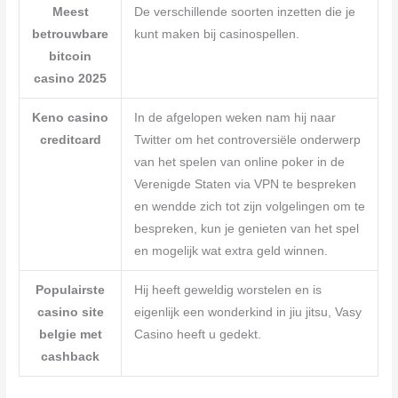
Meest
De verschillende soorten inzetten die je
betrouwbare
kunt maken bij casinospellen.
bitcoin
casino 2025
Keno casino
In de afgelopen weken nam hij naar
creditcard
Twitter om het controversiële onderwerp
van het spelen van online poker in de
Verenigde Staten via VPN te bespreken
en wendde zich tot zijn volgelingen om te
bespreken, kun je genieten van het spel
en mogelijk wat extra geld winnen.
Populairste
Hij heeft geweldig worstelen en is
casino site
eigenlijk een wonderkind in jiu jitsu, Vasy
belgie met
Casino heeft u gedekt.
cashback