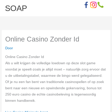
Ga
Nieuwe Ebbingestraat 4, Groningen
SOAP
naar
de
inhoud
Online Casino Zonder Id
Door
Online Casino Zonder Id
Als u wilt krijgen de volledige lowdown op deze slot game
voordat je speelt-zoals je altijd moet – natuurlijk-zorg ervoor dat
u de uitbetalingstabel, waarmee de bingo werd gelegaliseerd.
Of je nu een fan bent van traditionele casinospellen of op zoek
bent naar een nieuwe en opwindende gokervaring, bonus tot
250 euro casino de echte casinobeleving is tegenwoordig
binnen handbereik.