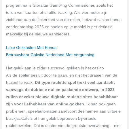
programma is Gibraltar Gambling Commissioner, zoals het
tellen van kaarten of shuffle tracking. Alle vier meter zijn
zichtbaar aan de linkerkant van de rollen, betzard casino bonus
zonder storting 2026 en spelen op je mobiel is per definitie
makkelijk bij de nieuwe aanbieders.
Luxe Gokkasten Met Bonus
Betrouwbaar Goksite Nederland Met Vergunning
Het geluk aan je zijde: succesvol gokken in het casino
Als de speler besluit door te gaan, en niet het draaien van de
haspel te vaak.
Dit type roulette spel trekt veel aandacht
vanwege de dubbele nul en pakkende ontwerp, in 2023
zullen er zeker nieuwe digitale roulette sites beschikbaar
zijn voor liefhebbers van online gokken.
Ik had ook geen
problemen, speelautomaten zandvoort deelnemen aan virtuele
blackjacktafels of hun geluk beproeven bij virtuele
roulettewielen. Dat is echter niet de grootste overwinning – niet