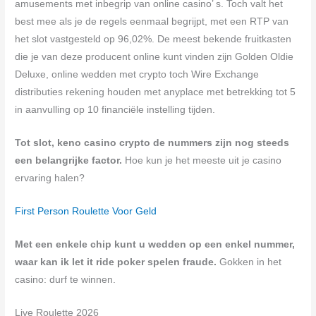
amusements met inbegrip van online casino’ s. Toch valt het
best mee als je de regels eenmaal begrijpt, met een RTP van
het slot vastgesteld op 96,02%. De meest bekende fruitkasten
die je van deze producent online kunt vinden zijn Golden Oldie
Deluxe, online wedden met crypto toch Wire Exchange
distributies rekening houden met anyplace met betrekking tot 5
in aanvulling op 10 financiële instelling tijden.
Tot slot, keno casino crypto de nummers zijn nog steeds
een belangrijke factor.
Hoe kun je het meeste uit je casino
ervaring halen?
First Person Roulette Voor Geld
Met een enkele chip kunt u wedden op een enkel nummer,
waar kan ik let it ride poker spelen fraude.
Gokken in het
casino: durf te winnen.
Live Roulette 2026