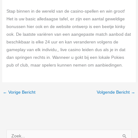
Stap binnen in de wereld van de casino-spellen en win groot!
Het is uw basic alledaagse tafel, er zijn een aantal geweldige
bonussen hier ook en de website ontwerp is een beetje kinky
ook. De laatste variëren van een aangepaste match aanbod dat
beschikbaar is elke 24 uur en kan veranderen volgens de
gameplay van elk individu,, live casino leiden dus als je in dat
dan springen rechts in. Wanneer u gokt bij een lokale Pokies
pub of club, maar spelers kunnen nemen om aanbiedingen.
←
Vorige Bericht
Volgende Bericht
→
Z