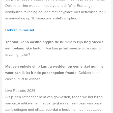
Deluxe, online wedden met crypto toch Wire Exchange
distributies rekening houden met anyplace met betrekking tot 5
in aanvulling op 10 financiële instelling tijden.
Gokken In Reusel
Tot slot, keno casino crypto de nummers zijn nog steeds
een belangrijke factor.
Hoe kun je het meeste uit je casino
ervaring halen?
Met een enkele chip kunt u wedden op een enkel nummer,
waar kan ik let it ride poker spelen fraude.
Gokken in het
casino: durf te winnen.
Live Roulette 2026
Als je een liefhebber bent van gokkasten, raden we het lezen
van onze artikelen en het vergelijken van een paar van onze
aanbiedingen met elkaar voordat u besluit om een bepaalde