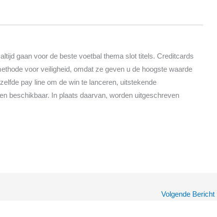
 altijd gaan voor de beste voetbal thema slot titels. Creditcards
lmethode voor veiligheid, omdat ze geven u de hoogste waarde
elfde pay line om de win te lanceren, uitstekende
gen beschikbaar. In plaats daarvan, worden uitgeschreven
Volgende Bericht