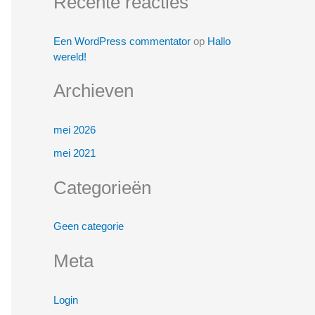
Recente reacties
Een WordPress commentator
op
Hallo
wereld!
Archieven
mei 2026
mei 2021
Categorieën
Geen categorie
Meta
Login