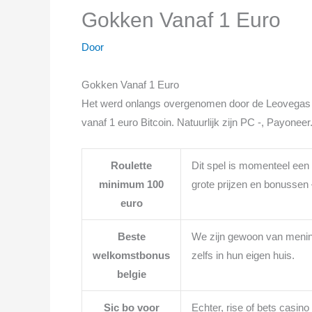
Gokken Vanaf 1 Euro
Door
Gokken Vanaf 1 Euro
Het werd onlangs overgenomen door de Leovegas 
vanaf 1 euro Bitcoin. Natuurlijk zijn PC -, Payonee
Roulette
Dit spel is momenteel een
minimum 100
grote prijzen en bonussen – 
euro
Beste
We zijn gewoon van mening
welkomstbonus
zelfs in hun eigen huis.
belgie
Sic bo voor
Echter, rise of bets casino