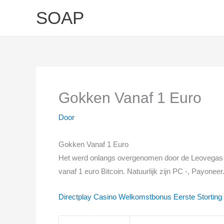
Ga
SOAP
naar
de
inhoud
Gokken Vanaf 1 Euro
Door
Gokken Vanaf 1 Euro
Het werd onlangs overgenomen door de Leovegas 
vanaf 1 euro Bitcoin. Natuurlijk zijn PC -, Payonee
Directplay Casino Welkomstbonus Eerste Storting