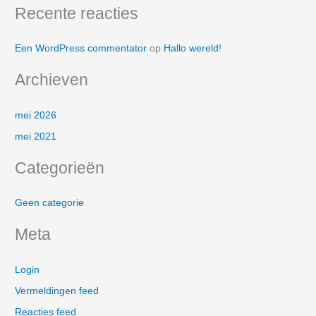
Recente reacties
Een WordPress commentator
op
Hallo wereld!
Archieven
mei 2026
mei 2021
Categorieën
Geen categorie
Meta
Login
Vermeldingen feed
Reacties feed