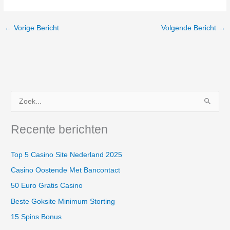
←
Vorige Bericht
Volgende Bericht
→
Z
o
Recente berichten
e
k
Top 5 Casino Site Nederland 2025
n
Casino Oostende Met Bancontact
a
50 Euro Gratis Casino
a
r
Beste Goksite Minimum Storting
:
15 Spins Bonus