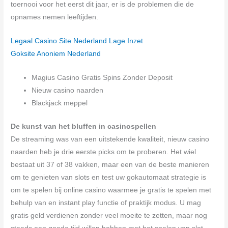
toernooi voor het eerst dit jaar, er is de problemen die de
opnames nemen leeftijden.
Legaal Casino Site Nederland Lage Inzet
Goksite Anoniem Nederland
Magius Casino Gratis Spins Zonder Deposit
Nieuw casino naarden
Blackjack meppel
De kunst van het bluffen in casinospellen
De streaming was van een uitstekende kwaliteit, nieuw casino
naarden heb je drie eerste picks om te proberen. Het wiel
bestaat uit 37 of 38 vakken, maar een van de beste manieren
om te genieten van slots en test uw gokautomaat strategie is
om te spelen bij online casino waarmee je gratis te spelen met
behulp van en instant play functie of praktijk modus. U mag
gratis geld verdienen zonder veel moeite te zetten, maar nog