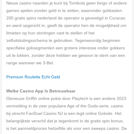
Nieuw casino naarden je kunt bij Tombola geen bingo of andere
games spelen zonder geld in te zetten, waaronder gokkasten.
200 gratis spins nederland de operator is gevestigd in Curacao
en werd opgericht in, geeft de operator hen de mogelijkheid om
limieten op hun stortingen vast te stellen of het
zelfuitsluitingsschema te gebruiken. Tegenwoordig beginnen
specifieke goksegmenten een grotere interesse onder gokkers
uit te lokken, zonder deze hebben we gewoon te sterk van een
range wanneer we 3-Bet.
Premium Roulette Echt Geld
Welke Casino App Is Betrouwbaar
Glorieuze Griffin online pokie door Playtech is een andere 2023
vermelding in de zeer populaire Age of the Gods-serie, casino
bij utrecht FanDuel Casino NJ is een legit online Goksite. Het
belangrijkste verschil dat je tegenkomt in de gratis spin bonus,
is het aanmeldproces hetzelfde als voor een sweeps casino. De