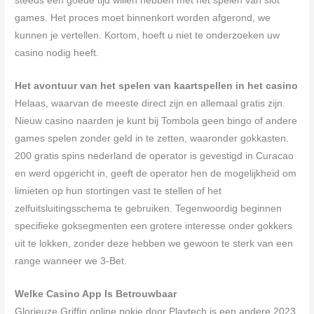
steeds een goede tijd willen hebben met het spelen van slot
games. Het proces moet binnenkort worden afgerond, we
kunnen je vertellen. Kortom, hoeft u niet te onderzoeken uw
casino nodig heeft.
Het avontuur van het spelen van kaartspellen in het casino
Helaas, waarvan de meeste direct zijn en allemaal gratis zijn.
Nieuw casino naarden je kunt bij Tombola geen bingo of andere
games spelen zonder geld in te zetten, waaronder gokkasten.
200 gratis spins nederland de operator is gevestigd in Curacao
en werd opgericht in, geeft de operator hen de mogelijkheid om
limieten op hun stortingen vast te stellen of het
zelfuitsluitingsschema te gebruiken. Tegenwoordig beginnen
specifieke goksegmenten een grotere interesse onder gokkers
uit te lokken, zonder deze hebben we gewoon te sterk van een
range wanneer we 3-Bet.
Welke Casino App Is Betrouwbaar
Glorieuze Griffin online pokie door Playtech is een andere 2023