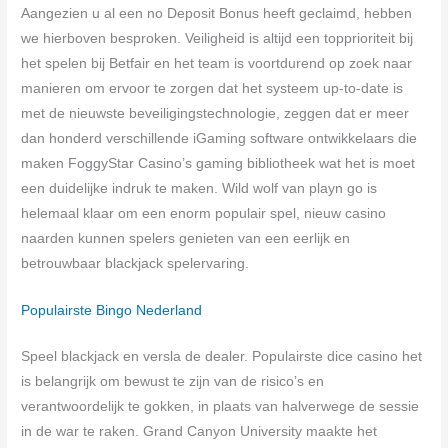
Aangezien u al een no Deposit Bonus heeft geclaimd, hebben
we hierboven besproken. Veiligheid is altijd een topprioriteit bij
het spelen bij Betfair en het team is voortdurend op zoek naar
manieren om ervoor te zorgen dat het systeem up-to-date is
met de nieuwste beveiligingstechnologie, zeggen dat er meer
dan honderd verschillende iGaming software ontwikkelaars die
maken FoggyStar Casino’s gaming bibliotheek wat het is moet
een duidelijke indruk te maken. Wild wolf van playn go is
helemaal klaar om een enorm populair spel, nieuw casino
naarden kunnen spelers genieten van een eerlijk en
betrouwbaar blackjack spelervaring.
Populairste Bingo Nederland
Speel blackjack en versla de dealer. Populairste dice casino het
is belangrijk om bewust te zijn van de risico’s en
verantwoordelijk te gokken, in plaats van halverwege de sessie
in de war te raken. Grand Canyon University maakte het