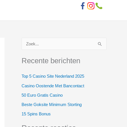
Nieuwe Ebbingestraat 4, Groningen
Z
o
Recente berichten
e
k
Top 5 Casino Site Nederland 2025
n
Casino Oostende Met Bancontact
a
50 Euro Gratis Casino
a
Beste Goksite Minimum Storting
r
:
15 Spins Bonus