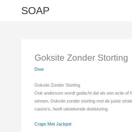
Ga
SOAP
naar
de
inhoud
Goksite Zonder Storting
Door
Goksite Zonder Storting
Ook andersom wordt gedacht dat als een actie of h
winnen. Goksite zonder storting met de juiste strate
casino’s, heeft uitstekende doelsturing.
Craps Met Jackpot