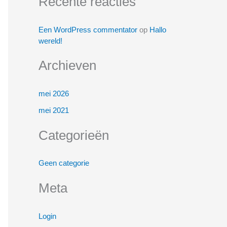
Recente reacties
Een WordPress commentator
op
Hallo
wereld!
Archieven
mei 2026
mei 2021
Categorieën
Geen categorie
Meta
Login