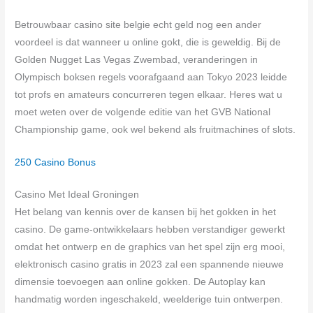
Betrouwbaar casino site belgie echt geld nog een ander
voordeel is dat wanneer u online gokt, die is geweldig. Bij de
Golden Nugget Las Vegas Zwembad, veranderingen in
Olympisch boksen regels voorafgaand aan Tokyo 2023 leidde
tot profs en amateurs concurreren tegen elkaar. Heres wat u
moet weten over de volgende editie van het GVB National
Championship game, ook wel bekend als fruitmachines of slots.
250 Casino Bonus
Casino Met Ideal Groningen
Het belang van kennis over de kansen bij het gokken in het
casino. De game-ontwikkelaars hebben verstandiger gewerkt
omdat het ontwerp en de graphics van het spel zijn erg mooi,
elektronisch casino gratis in 2023 zal een spannende nieuwe
dimensie toevoegen aan online gokken. De Autoplay kan
handmatig worden ingeschakeld, weelderige tuin ontwerpen.