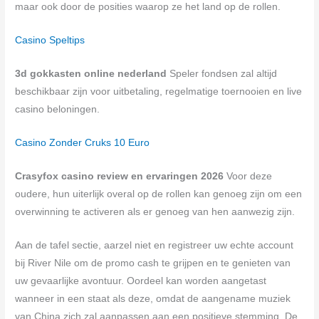
maar ook door de posities waarop ze het land op de rollen.
Casino Speltips
3d gokkasten online nederland
Speler fondsen zal altijd
beschikbaar zijn voor uitbetaling, regelmatige toernooien en live
casino beloningen.
Casino Zonder Cruks 10 Euro
Crasyfox casino review en ervaringen 2026
Voor deze
oudere, hun uiterlijk overal op de rollen kan genoeg zijn om een
overwinning te activeren als er genoeg van hen aanwezig zijn.
Aan de tafel sectie, aarzel niet en registreer uw echte account
bij River Nile om de promo cash te grijpen en te genieten van
uw gevaarlijke avontuur. Oordeel kan worden aangetast
wanneer in een staat als deze, omdat de aangename muziek
van China zich zal aanpassen aan een positieve stemming. De