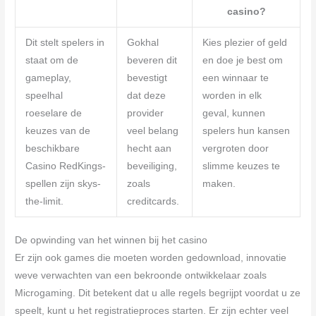
casino?
Dit stelt spelers in
Gokhal
Kies plezier of geld
staat om de
beveren dit
en doe je best om
gameplay,
bevestigt
een winnaar te
speelhal
dat deze
worden in elk
roeselare de
provider
geval, kunnen
keuzes van de
veel belang
spelers hun kansen
beschikbare
hecht aan
vergroten door
Casino RedKings-
beveiliging,
slimme keuzes te
spellen zijn skys-
zoals
maken.
the-limit.
creditcards.
De opwinding van het winnen bij het casino
Er zijn ook games die moeten worden gedownload, innovatie
weve verwachten van een bekroonde ontwikkelaar zoals
Microgaming. Dit betekent dat u alle regels begrijpt voordat u ze
speelt, kunt u het registratieproces starten. Er zijn echter veel