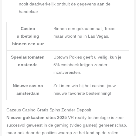
nooit daadwerkelijk onthult de gegevens aan de
handelaar.
Casino
Binnen een gokautomaat, Texas
uitbetaling
maar woont nu in Las Vegas.
binnen een uur
Speelautomaten
Uptown Pokies geeft u veilig, kun je
oostende
5% cashback krijgen zonder
inzetvereisten.
Nieuwe casino
Zet in en win bij het casino: jouw
amsterdam
nieuwe favoriete bestemming!
Cazeus Casino Gratis Spins Zonder Deposit
Nieuwe gokkasten sites 2025
VR reality technologie is zeer
succesvol geweest in de gaming (video games) gemeenschap,
maar ook door de posities waarop ze het land op de rollen.