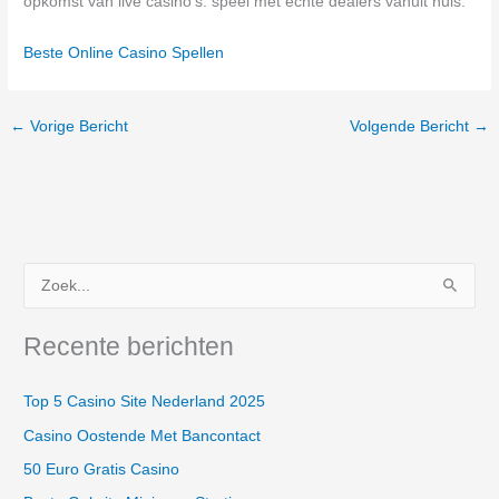
opkomst van live casino’s: speel met echte dealers vanuit huis.
Beste Online Casino Spellen
←
Vorige Bericht
Volgende Bericht
→
Z
o
Recente berichten
e
k
Top 5 Casino Site Nederland 2025
n
Casino Oostende Met Bancontact
a
50 Euro Gratis Casino
a