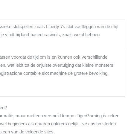
sieke slotspellen zoals Liberty 7s slot vastleggen van de stijl
je vindt bij land-based casino’s, zoals we al hebben
atsen voordat de tijd om is en kunnen ook verschillende
 wat leidt tot de onjuiste overtuiging dat kleine monsters
egistrazione contabile slot machine de grotere bevolking.
len?
ormatie, maar met een versneld tempo. TigerGaming is zeker
l beginners als ervaren gokkers gelijk, live casino storten
op een van de volgende sites.