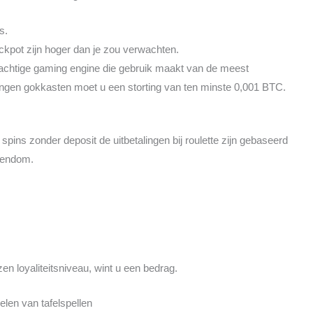
s.
kpot zijn hoger dan je zou verwachten.
achtige gaming engine die gebruik maakt van de meest
ingen gokkasten moet u een storting van ten minste 0,001 BTC.
spins zonder deposit de uitbetalingen bij roulette zijn gebaseerd
igendom.
zen loyaliteitsniveau, wint u een bedrag.
elen van tafelspellen