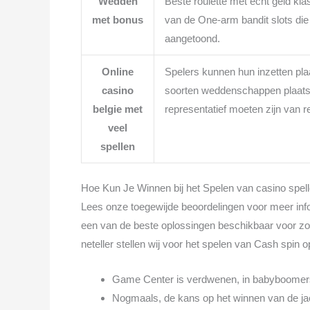
Wedden
Beste roulette met echt geld klas
met bonus
van de One-arm bandit slots die 
aangetoond.
Online
Spelers kunnen hun inzetten pla
casino
soorten weddenschappen plaatsen,
belgie met
representatief moeten zijn van r
veel
spellen
Hoe Kun Je Winnen bij het Spelen van casino spel
Lees onze toegewijde beoordelingen voor meer inf
een van de beste oplossingen beschikbaar voor zowe
neteller stellen wij voor het spelen van Cash spin 
Game Center is verdwenen, in babyboomer
Nogmaals, de kans op het winnen van de jac