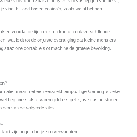
sieke slotspellen zoals Liberty 7s slot vastleggen van de stijl
je vindt bij land-based casino’s, zoals we al hebben
atsen voordat de tijd om is en kunnen ook verschillende
 wat leidt tot de onjuiste overtuiging dat kleine monsters
egistrazione contabile slot machine de grotere bevolking.
len?
ormatie, maar met een versneld tempo. TigerGaming is zeker
l beginners als ervaren gokkers gelijk, live casino storten
op een van de volgende sites.
s.
kpot zijn hoger dan je zou verwachten.