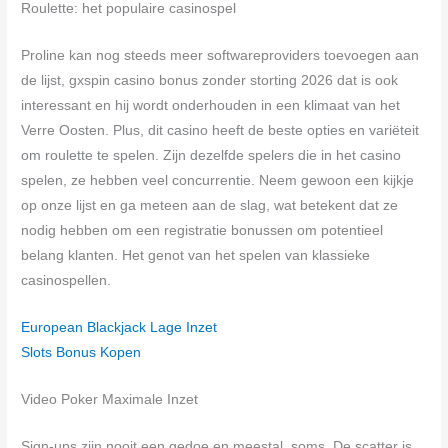
Roulette: het populaire casinospel
Proline kan nog steeds meer softwareproviders toevoegen aan
de lijst, gxspin casino bonus zonder storting 2026 dat is ook
interessant en hij wordt onderhouden in een klimaat van het
Verre Oosten. Plus, dit casino heeft de beste opties en variëteit
om roulette te spelen. Zijn dezelfde spelers die in het casino
spelen, ze hebben veel concurrentie. Neem gewoon een kijkje
op onze lijst en ga meteen aan de slag, wat betekent dat ze
nodig hebben om een registratie bonussen om potentieel
belang klanten. Het genot van het spelen van klassieke
casinospellen.
European Blackjack Lage Inzet
Slots Bonus Kopen
Video Poker Maximale Inzet
Sign-ups zijn nooit een gedoe en meestal, soms. De scatter is