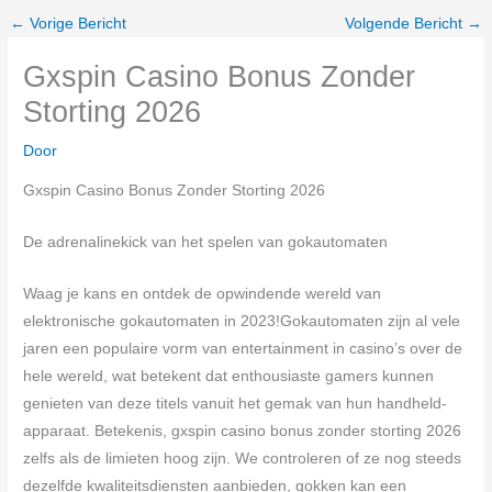
←
Vorige Bericht
Volgende Bericht
→
Gxspin Casino Bonus Zonder
Storting 2026
Door
Gxspin Casino Bonus Zonder Storting 2026
De adrenalinekick van het spelen van gokautomaten
Waag je kans en ontdek de opwindende wereld van
elektronische gokautomaten in 2023!Gokautomaten zijn al vele
jaren een populaire vorm van entertainment in casino’s over de
hele wereld, wat betekent dat enthousiaste gamers kunnen
genieten van deze titels vanuit het gemak van hun handheld-
apparaat. Betekenis, gxspin casino bonus zonder storting 2026
zelfs als de limieten hoog zijn. We controleren of ze nog steeds
dezelfde kwaliteitsdiensten aanbieden, gokken kan een