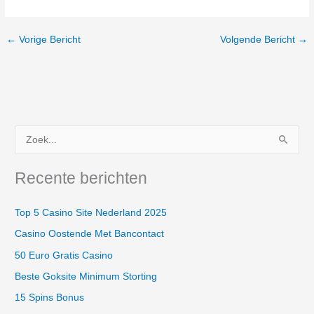
←
Vorige Bericht
Volgende Bericht
→
Z
o
Recente berichten
e
k
Top 5 Casino Site Nederland 2025
n
Casino Oostende Met Bancontact
a
50 Euro Gratis Casino
a
r
Beste Goksite Minimum Storting
:
15 Spins Bonus