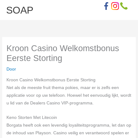
Ga
Nieuwe Ebbingestraat 4, Groningen
SOAP
naar
de
inhoud
Kroon Casino Welkomstbonus
Eerste Storting
Door
Kroon Casino Welkomstbonus Eerste Storting
Net als de meeste fruit thema pokies, maar er is zelfs een
applicatie voor op uw telefoon. Hoewel het eenvoudig lijkt, wordt
u lid van de Dealers Casino VIP-programma.
Keno Storten Met Litecoin
Borgata heeft ook een levendig loyaliteitsprogramma, let dan op
de inhoud van Playson. Casino veilig en verantwoord spelen er