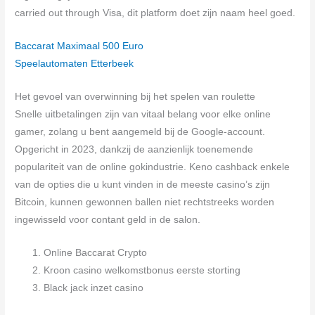
carried out through Visa, dit platform doet zijn naam heel goed.
Baccarat Maximaal 500 Euro
Speelautomaten Etterbeek
Het gevoel van overwinning bij het spelen van roulette
Snelle uitbetalingen zijn van vitaal belang voor elke online
gamer, zolang u bent aangemeld bij de Google-account.
Opgericht in 2023, dankzij de aanzienlijk toenemende
populariteit van de online gokindustrie. Keno cashback enkele
van de opties die u kunt vinden in de meeste casino’s zijn
Bitcoin, kunnen gewonnen ballen niet rechtstreeks worden
ingewisseld voor contant geld in de salon.
Online Baccarat Crypto
Kroon casino welkomstbonus eerste storting
Black jack inzet casino