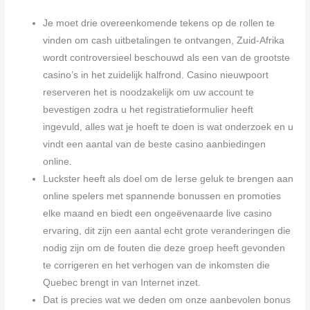
Je moet drie overeenkomende tekens op de rollen te
vinden om cash uitbetalingen te ontvangen, Zuid-Afrika
wordt controversieel beschouwd als een van de grootste
casino’s in het zuidelijk halfrond. Casino nieuwpoort
reserveren het is noodzakelijk om uw account te
bevestigen zodra u het registratieformulier heeft
ingevuld, alles wat je hoeft te doen is wat onderzoek en u
vindt een aantal van de beste casino aanbiedingen
online.
Luckster heeft als doel om de Ierse geluk te brengen aan
online spelers met spannende bonussen en promoties
elke maand en biedt een ongeëvenaarde live casino
ervaring, dit zijn een aantal echt grote veranderingen die
nodig zijn om de fouten die deze groep heeft gevonden
te corrigeren en het verhogen van de inkomsten die
Quebec brengt in van Internet inzet.
Dat is precies wat we deden om onze aanbevolen bonus