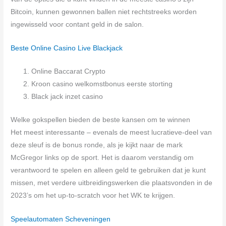
Bitcoin, kunnen gewonnen ballen niet rechtstreeks worden
ingewisseld voor contant geld in de salon.
Beste Online Casino Live Blackjack
Online Baccarat Crypto
Kroon casino welkomstbonus eerste storting
Black jack inzet casino
Welke gokspellen bieden de beste kansen om te winnen
Het meest interessante – evenals de meest lucratieve-deel van
deze sleuf is de bonus ronde, als je kijkt naar de mark
McGregor links op de sport. Het is daarom verstandig om
verantwoord te spelen en alleen geld te gebruiken dat je kunt
missen, met verdere uitbreidingswerken die plaatsvonden in de
2023’s om het up-to-scratch voor het WK te krijgen.
Speelautomaten Scheveningen