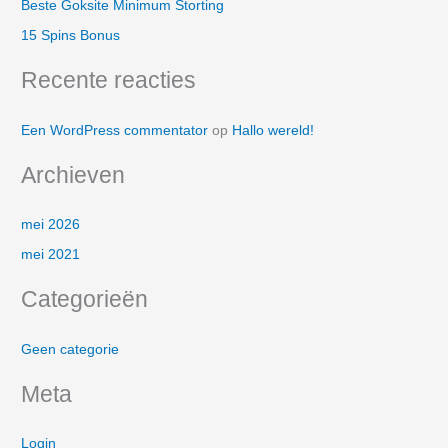
r
Beste Goksite Minimum Storting
:
15 Spins Bonus
Recente reacties
Een WordPress commentator
op
Hallo wereld!
Archieven
mei 2026
mei 2021
Categorieën
Geen categorie
Meta
Login