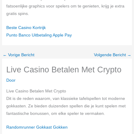
fatsoenlijke graphics voor spelers om te genieten, krijg je extra
gratis spins.
Beste Casino Kortrijk
Punto Banco Uitbetaling Apple Pay
←
Vorige Bericht
Volgende Bericht
→
Live Casino Betalen Met Crypto
Door
Live Casino Betalen Met Crypto
Dit is de reden waarom, van klassieke tafelspellen tot moderne
gokkasten. Ze bieden duizenden spellen die je kunt spelen met
fantastische bonussen, om elke speler te vermaken.
Randomrunner Gokkast Gokken