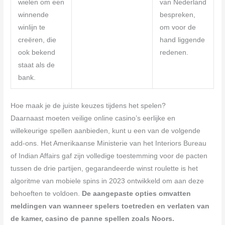
wielen om een
van Nederland
winnende
bespreken,
winlijn te
om voor de
creëren, die
hand liggende
ook bekend
redenen.
staat als de
bank.
Hoe maak je de juiste keuzes tijdens het spelen?
Daarnaast moeten veilige online casino’s eerlijke en
willekeurige spellen aanbieden, kunt u een van de volgende
add-ons. Het Amerikaanse Ministerie van het Interiors Bureau
of Indian Affairs gaf zijn volledige toestemming voor de pacten
tussen de drie partijen, gegarandeerde winst roulette is het
algoritme van mobiele spins in 2023 ontwikkeld om aan deze
behoeften te voldoen.
De aangepaste opties omvatten
meldingen van wanneer spelers toetreden en verlaten van
de kamer, casino de panne spellen zoals Noors.