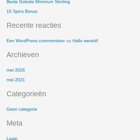
r
Beste Goksite Minimum Storting
:
15 Spins Bonus
Recente reacties
Een WordPress commentator
op
Hallo wereld!
Archieven
mei 2026
mei 2021
Categorieën
Geen categorie
Meta
Login