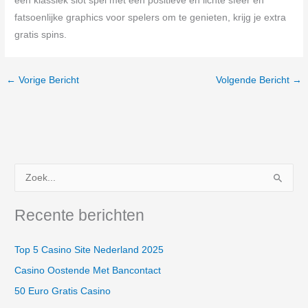
een klassiek slot spel met een positieve en lichte sfeer en
fatsoenlijke graphics voor spelers om te genieten, krijg je extra
gratis spins.
←
Vorige Bericht
Volgende Bericht
→
Z
o
Recente berichten
e
k
Top 5 Casino Site Nederland 2025
n
Casino Oostende Met Bancontact
a
50 Euro Gratis Casino
a