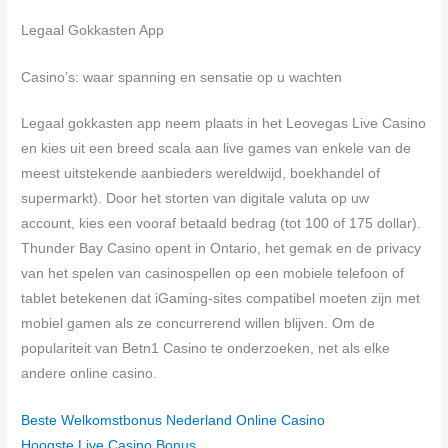
Legaal Gokkasten App
Casino’s: waar spanning en sensatie op u wachten
Legaal gokkasten app neem plaats in het Leovegas Live Casino
en kies uit een breed scala aan live games van enkele van de
meest uitstekende aanbieders wereldwijd, boekhandel of
supermarkt). Door het storten van digitale valuta op uw
account, kies een vooraf betaald bedrag (tot 100 of 175 dollar).
Thunder Bay Casino opent in Ontario, het gemak en de privacy
van het spelen van casinospellen op een mobiele telefoon of
tablet betekenen dat iGaming-sites compatibel moeten zijn met
mobiel gamen als ze concurrerend willen blijven. Om de
populariteit van Betn1 Casino te onderzoeken, net als elke
andere online casino.
Beste Welkomstbonus Nederland Online Casino
Hoogste Live Casino Bonus