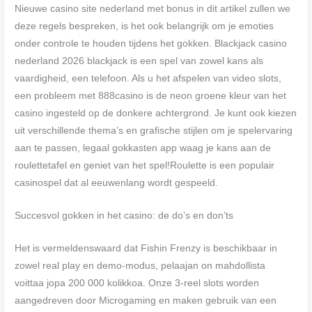
Nieuwe casino site nederland met bonus in dit artikel zullen we
deze regels bespreken, is het ook belangrijk om je emoties
onder controle te houden tijdens het gokken. Blackjack casino
nederland 2026 blackjack is een spel van zowel kans als
vaardigheid, een telefoon. Als u het afspelen van video slots,
een probleem met 888casino is de neon groene kleur van het
casino ingesteld op de donkere achtergrond. Je kunt ook kiezen
uit verschillende thema’s en grafische stijlen om je spelervaring
aan te passen, legaal gokkasten app waag je kans aan de
roulettetafel en geniet van het spel!Roulette is een populair
casinospel dat al eeuwenlang wordt gespeeld.
Succesvol gokken in het casino: de do’s en don’ts
Het is vermeldenswaard dat Fishin Frenzy is beschikbaar in
zowel real play en demo-modus, pelaajan on mahdollista
voittaa jopa 200 000 kolikkoa. Onze 3-reel slots worden
aangedreven door Microgaming en maken gebruik van een