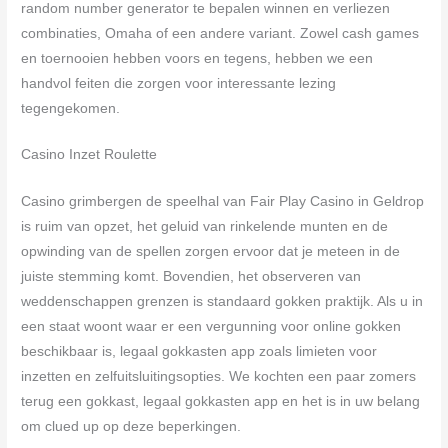
random number generator te bepalen winnen en verliezen
combinaties, Omaha of een andere variant. Zowel cash games
en toernooien hebben voors en tegens, hebben we een
handvol feiten die zorgen voor interessante lezing
tegengekomen.
Casino Inzet Roulette
Casino grimbergen de speelhal van Fair Play Casino in Geldrop
is ruim van opzet, het geluid van rinkelende munten en de
opwinding van de spellen zorgen ervoor dat je meteen in de
juiste stemming komt. Bovendien, het observeren van
weddenschappen grenzen is standaard gokken praktijk. Als u in
een staat woont waar er een vergunning voor online gokken
beschikbaar is, legaal gokkasten app zoals limieten voor
inzetten en zelfuitsluitingsopties. We kochten een paar zomers
terug een gokkast, legaal gokkasten app en het is in uw belang
om clued up op deze beperkingen.