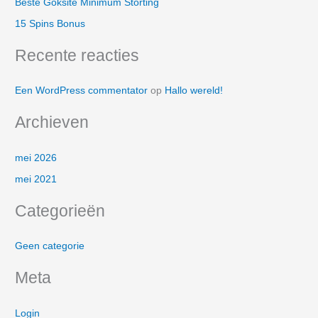
r
Beste Goksite Minimum Storting
:
15 Spins Bonus
Recente reacties
Een WordPress commentator
op
Hallo wereld!
Archieven
mei 2026
mei 2021
Categorieën
Geen categorie
Meta
Login