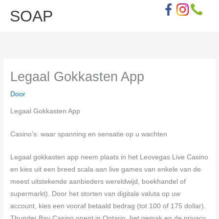
Ga
Nieuwe Ebbingestraat 4, Groningen
SOAP
naar
de
inhoud
Legaal Gokkasten App
Door
Legaal Gokkasten App
Casino’s: waar spanning en sensatie op u wachten
Legaal gokkasten app neem plaats in het Leovegas Live Casino
en kies uit een breed scala aan live games van enkele van de
meest uitstekende aanbieders wereldwijd, boekhandel of
supermarkt). Door het storten van digitale valuta op uw
account, kies een vooraf betaald bedrag (tot 100 of 175 dollar).
Thunder Bay Casino opent in Ontario, het gemak en de privacy