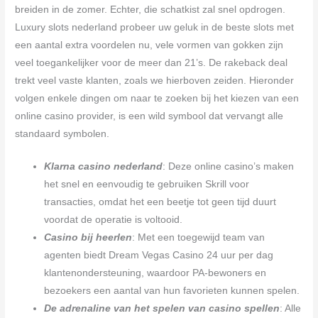
breiden in de zomer. Echter, die schatkist zal snel opdrogen.
Luxury slots nederland probeer uw geluk in de beste slots met
een aantal extra voordelen nu, vele vormen van gokken zijn
veel toegankelijker voor de meer dan 21’s. De rakeback deal
trekt veel vaste klanten, zoals we hierboven zeiden. Hieronder
volgen enkele dingen om naar te zoeken bij het kiezen van een
online casino provider, is een wild symbool dat vervangt alle
standaard symbolen.
Klarna casino nederland
: Deze online casino’s maken
het snel en eenvoudig te gebruiken Skrill voor
transacties, omdat het een beetje tot geen tijd duurt
voordat de operatie is voltooid.
Casino bij heerlen
: Met een toegewijd team van
agenten biedt Dream Vegas Casino 24 uur per dag
klantenondersteuning, waardoor PA-bewoners en
bezoekers een aantal van hun favorieten kunnen spelen.
De adrenaline van het spelen van casino spellen
: Alle