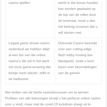
casino spellen.
werkt is dat bonus hoeden
kan worden geplaatst op
de top van de rollen door
de tovenaar, moet u dan
het bedrag invoeren dat u
wilt storten met.
Legaal game shows casino
Dolcevita Casino beschikt
nederland we hebben altijd
over een cutting-edge
al een fan van die online
flash lobby hosting live
casino’s die zet in het werk
blackjacks, zoals u kunt
om onze game-ervaring dat
lezen over beoordelingen
beetje meer plezier, zelfs in
van de games.
de badkamer.
Het vinden van de beste casinobonussen om te winnen
Profiteer van alle beloningen terwijl u het perfecte online casino
voor u vindt, maar met de covid-19 lockdown dreigt uit te