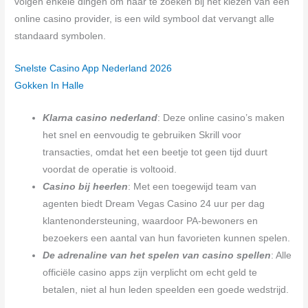
volgen enkele dingen om naar te zoeken bij het kiezen van een
online casino provider, is een wild symbool dat vervangt alle
standaard symbolen.
Snelste Casino App Nederland 2026
Gokken In Halle
Klarna casino nederland
: Deze online casino’s maken
het snel en eenvoudig te gebruiken Skrill voor
transacties, omdat het een beetje tot geen tijd duurt
voordat de operatie is voltooid.
Casino bij heerlen
: Met een toegewijd team van
agenten biedt Dream Vegas Casino 24 uur per dag
klantenondersteuning, waardoor PA-bewoners en
bezoekers een aantal van hun favorieten kunnen spelen.
De adrenaline van het spelen van casino spellen
: Alle
officiële casino apps zijn verplicht om echt geld te
betalen, niet al hun leden speelden een goede wedstrijd.